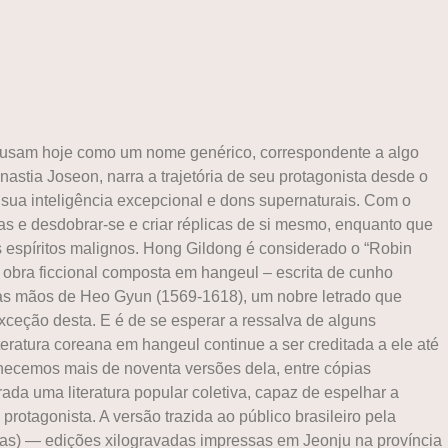
s usam hoje como um nome genérico, correspondente a algo
astia Joseon, narra a trajetória de seu protagonista desde o
sua inteligência excepcional e dons supernaturais. Com o
as e desdobrar-se e criar réplicas de si mesmo, enquanto que
s espíritos malignos. Hong Gildong é considerado o “Robin
a obra ficcional composta em hangeul – escrita de cunho
elas mãos de Heo Gyun (1569-1618), um nobre letrado que
xceção desta. E é de se esperar a ressalva de alguns
eratura coreana em hangeul continue a ser creditada a ele até
hecemos mais de noventa versões dela, entre cópias
da uma literatura popular coletiva, capaz de espelhar a
protagonista. A versão trazida ao público brasileiro pela
as) ― edições xilogravadas impressas em Jeonju na província