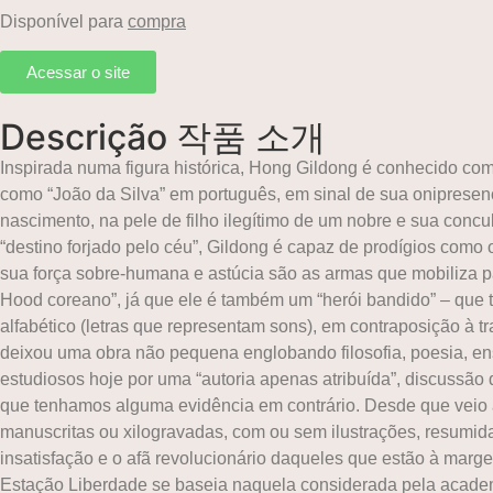
Disponível para
compra
Acessar o site
Descrição 작품 소개
Inspirada numa figura histórica, Hong Gildong é conhecido 
como “João da Silva” em português, em sinal de sua onipresença
nascimento, na pele de filho ilegítimo de um nobre e sua con
“destino forjado pelo céu”, Gildong é capaz de prodígios como 
sua força sobre-humana e astúcia são as armas que mobiliza p
Hood coreano”, já que ele é também um “herói bandido” – que ti
alfabético (letras que representam sons), em contraposição à
deixou uma obra não pequena englobando filosofia, poesia, en
estudiosos hoje por uma “autoria apenas atribuída”, discussão
que tenhamos alguma evidência em contrário. Desde que veio 
manuscritas ou xilogravadas, com ou sem ilustrações, resumida
insatisfação e o afã revolucionário daqueles que estão à margem
Estação Liberdade se baseia naquela considerada pela academ