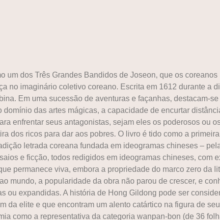
como um dos Três Grandes Bandidos de Joseon, que os coreano
 no imaginário coletivo coreano. Escrita em 1612 durante a din
cubina. Em uma sucessão de aventuras e façanhas, destacam-se 
o domínio das artes mágicas, a capacidade de encurtar distânci
ara enfrentar seus antagonistas, sejam eles os poderosos ou o
ra dos ricos para dar aos pobres. O livro é tido como a primeir
 tradição letrada coreana fundada em ideogramas chineses – p
saios e ficção, todos redigidos em ideogramas chineses, com e
 que permanece viva, embora a propriedade do marco zero da lit
ao mundo, a popularidade da obra não parou de crescer, e con
s ou expandidas. A história de Hong Gildong pode ser considera
 da elite e que encontram um alento catártico na figura de seu 
ia como a representativa da categoria wanpan-bon (de 36 folh