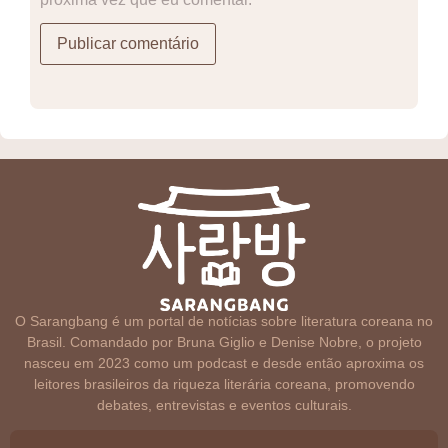
O Sarangbang é um portal de notícias sobre literatura coreana no
Brasil. Comandado por Bruna Giglio e Denise Nobre, o projeto
nasceu em 2023 como um podcast e desde então aproxima os
leitores brasileiros da riqueza literária coreana, promovendo
debates, entrevistas e eventos culturais.