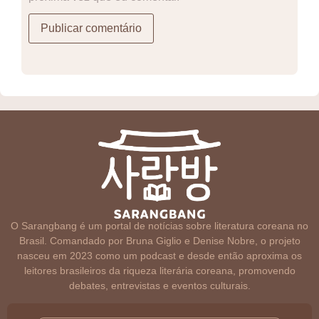
O Sarangbang é um portal de notícias sobre literatura coreana no
Brasil. Comandado por Bruna Giglio e Denise Nobre, o projeto
nasceu em 2023 como um podcast e desde então aproxima os
leitores brasileiros da riqueza literária coreana, promovendo
debates, entrevistas e eventos culturais.