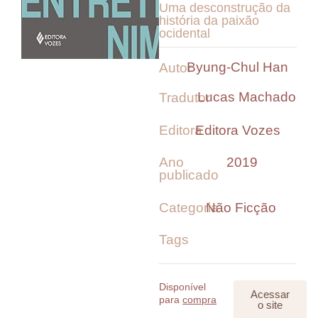
Uma desconstrução da
história da paixão
ocidental
Byung-Chul Han
Autor
Lucas Machado
Tradutor
Editora
Editora Vozes
Ano
2019
publicado
Categoria
Não Ficção
Tags
Disponível
Acessar
para
compra
o site