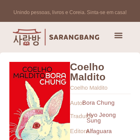
Unindo pessoas, livros e Coreia.
Sinta-se em casa!
Coelho
Maldito
Coelho Maldito
Bora Chung
Autor
Hyo Jeong
Tradutor
Sung
Editora
Alfaguara