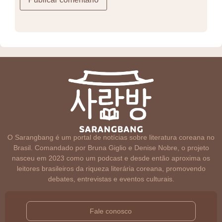
O Sarangbang é um portal de notícias sobre literatura coreana no
Brasil. Comandado por Bruna Giglio e Denise Nobre, o projeto
nasceu em 2023 como um podcast e desde então aproxima os
leitores brasileiros da riqueza literária coreana, promovendo
debates, entrevistas e eventos culturais.
Fale conosco