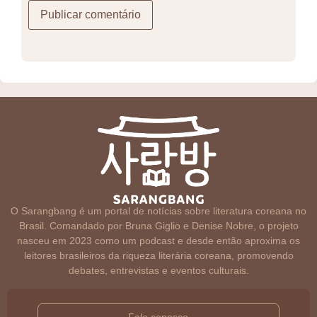
O Sarangbang é um portal de notícias sobre literatura coreana no
Brasil. Comandado por Bruna Giglio e Denise Nobre, o projeto
nasceu em 2023 como um podcast e desde então aproxima os
leitores brasileiros da riqueza literária coreana, promovendo
debates, entrevistas e eventos culturais.
Fale conosco