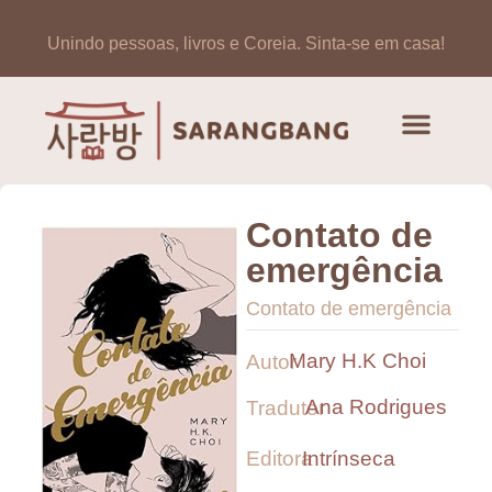
Unindo pessoas, livros e Coreia.
Sinta-se em casa!
Artigos de opinião
Banco de Livros Coreano
Contato de
emergência
Contato de emergência
Mary H.K Choi
Autor
Ana Rodrigues
Tradutor
Editora
Intrínseca