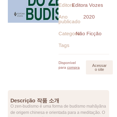
Editora
Editora Vozes
Ano
2020
publicado
Categoria
Não Ficção
Tags
Disponível
Acessar
para
compra
o site
Descrição 작품 소개
O zen-budismo é uma forma de budismo mahãyãna
de origem chinesa e orientada para a meditação. O