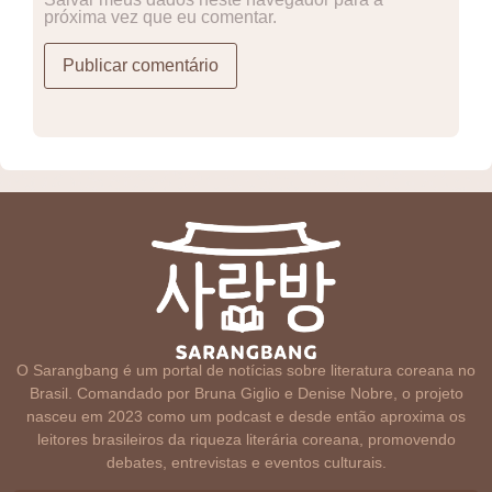
próxima vez que eu comentar.
O Sarangbang é um portal de notícias sobre literatura coreana no
Brasil. Comandado por Bruna Giglio e Denise Nobre, o projeto
nasceu em 2023 como um podcast e desde então aproxima os
leitores brasileiros da riqueza literária coreana, promovendo
debates, entrevistas e eventos culturais.