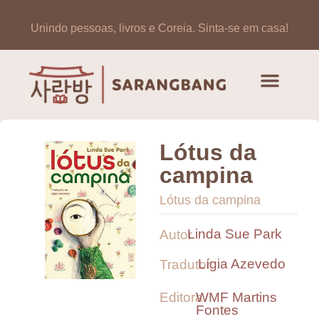
Unindo pessoas, livros e Coreia.
Sinta-se em casa!
Artigos de opinião
Banco de Livros Coreano
Lótus da
campina
Lótus da campina
Linda Sue Park
Autor
Lígia Azevedo
Tradutor
Editora
WMF Martins
Fontes