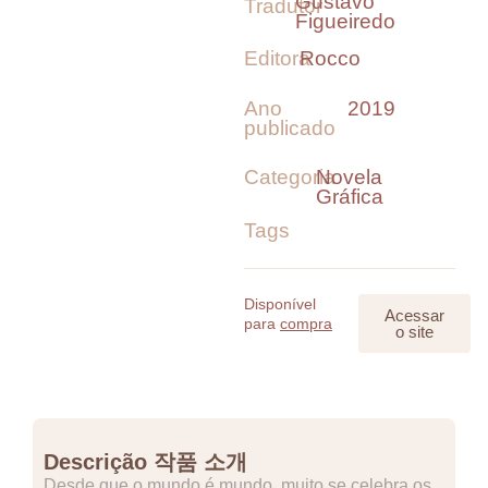
Gustavo
Tradutor
Figueiredo
Editora
Rocco
Ano
2019
publicado
Categoria
Novela
Gráfica
Tags
Disponível
Acessar
para
compra
o site
Descrição 작품 소개
Desde que o mundo é mundo, muito se celebra os