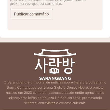
próxima vez que eu comentar.
O Sarangbang é um portal de notícias sobre literatura coreana no
Brasil. Comandado por Bruna Giglio e Denise Nobre, o projeto
nasceu em 2023 como um podcast e desde então aproxima os
leitores brasileiros da riqueza literária coreana, promovendo
debates, entrevistas e eventos culturais.