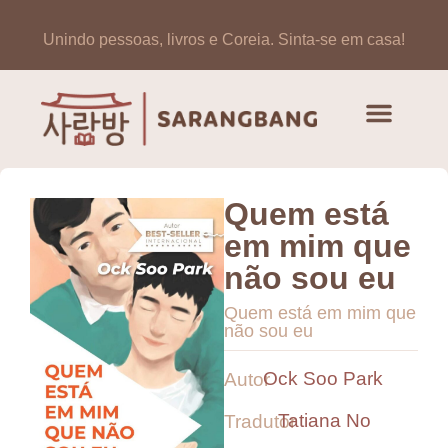
Unindo pessoas, livros e Coreia.
Sinta-se em casa!
Artigos de opinião
Banco de Livros Coreano
Quem está
em mim que
não sou eu
Quem está em mim que
não sou eu
Ock Soo Park
Autor
Tatiana No
Tradutor