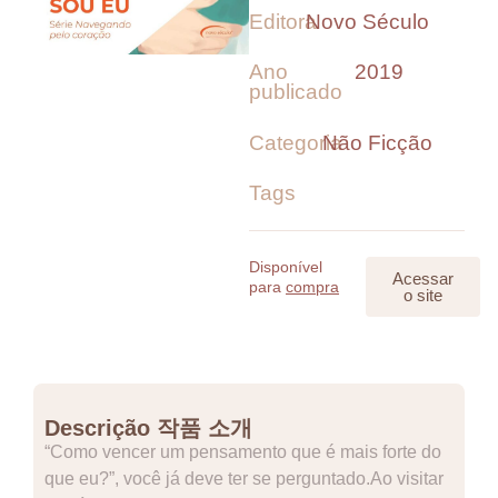
Editora
Novo Século
Ano
2019
publicado
Categoria
Não Ficção
Tags
Disponível
Acessar
para
compra
o site
Descrição 작품 소개
“Como vencer um pensamento que é mais forte do
que eu?”, você já deve ter se perguntado.Ao visitar