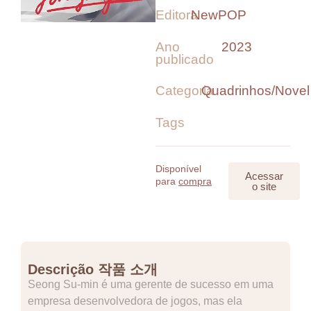
Editora
NewPOP
Ano
2023
publicado
Categoria
Quadrinhos/Novel
Tags
Disponível
Acessar
para
compra
o site
Descrição 작품 소개
Seong Su-min é uma gerente de sucesso em uma
empresa desenvolvedora de jogos, mas ela