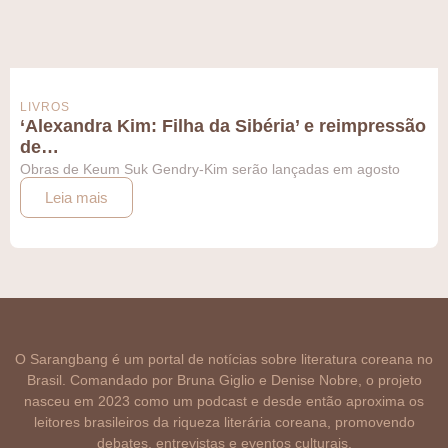
LIVROS
‘Alexandra Kim: Filha da Sibéria’ e reimpressão
de…
Obras de Keum Suk Gendry-Kim serão lançadas em agosto
Leia mais
O Sarangbang é um portal de notícias sobre literatura coreana no
Brasil. Comandado por Bruna Giglio e Denise Nobre, o projeto
nasceu em 2023 como um podcast e desde então aproxima os
leitores brasileiros da riqueza literária coreana, promovendo
debates, entrevistas e eventos culturais.