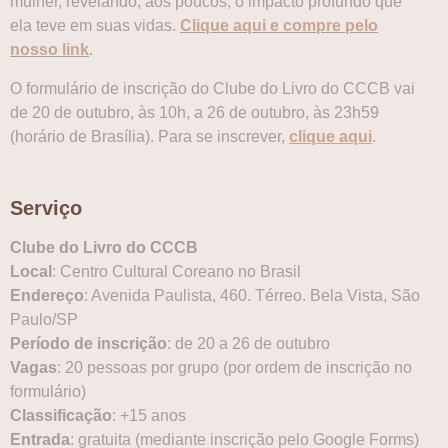
mulher, revelando, aos poucos, o impacto profundo que
ela teve em suas vidas.
Clique aqui e compre pelo
nosso link
.
O formulário de inscrição do Clube do Livro do CCCB vai
de 20 de outubro, às 10h, a 26 de outubro, às 23h59
(horário de Brasília). Para se inscrever,
clique aqui
.
Serviço
Clube do Livro do CCCB
Local
: Centro Cultural Coreano no Brasil
Endereço
: Avenida Paulista, 460. Térreo. Bela Vista, São
Paulo/SP
Período de inscrição
: de 20 a 26 de outubro
Vagas
: 20 pessoas por grupo (por ordem de inscrição no
formulário)
Classificação
: +15 anos
Entrada
: gratuita (mediante inscrição pelo Google Forms)