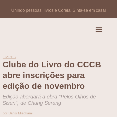
Unindo pessoas, livros e Coreia.
Sinta-se em casa!
Artigos de opinião
Banco de Livros Coreano
LIVROS
Clube do Livro do CCCB
abre inscrições para
edição de novembro
Edição abordará a obra “Pelos Olhos de
Sisun”, de Chung Serang
por Danis Mizokami