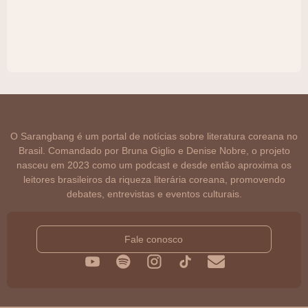
O Sarangbang é um portal de notícias sobre literatura coreana no
Brasil. Comandado por Bruna Giglio e Denise Nobre, o projeto
nasceu em 2023 como um podcast e desde então aproxima os
leitores brasileiros da riqueza literária coreana, promovendo
debates, entrevistas e eventos culturais.
Fale conosco