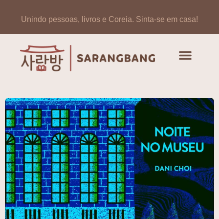
Unindo pessoas, livros e Coreia.
Sinta-se em casa!
Artigos de opinião
Banco de Livros Coreano