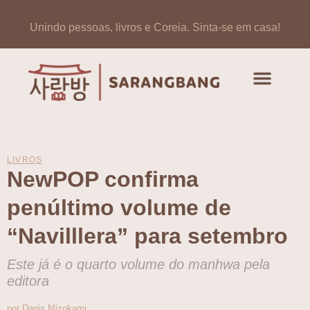
Unindo pessoas, livros e Coreia.
Sinta-se em casa!
Artigos de opinião
Banco de Livros Coreano
LIVROS
NewPOP confirma
penúltimo volume de
“Navilllera” para setembro
Este já é o quarto volume do manhwa pela
editora
por Danis Mizokami