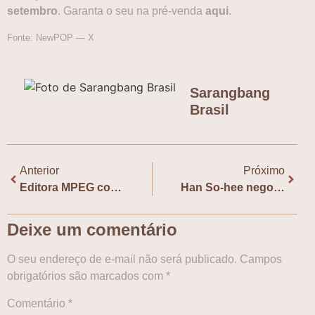
setembro
. Garanta o seu na pré-venda
aqui
.
Fonte: NewPOP — X
Sarangbang
Brasil
Anterior
Próximo
Editora MPEG confirma segundo volume de BL sul-coreano
Han So-hee negocia para integrar elenco do live-action de “Solo Leveling”
Deixe um comentário
O seu endereço de e-mail não será publicado.
Campos
obrigatórios são marcados com
*
Comentário
*