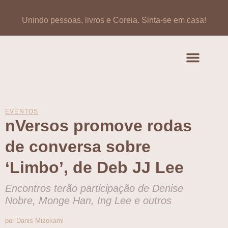
Unindo pessoas, livros e Coreia.
Sinta-se em casa!
Artigos de opinião
Banco de Livros Coreano
EVENTOS
nVersos promove rodas
de conversa sobre
‘Limbo’, de Deb JJ Lee
Encontros terão participação de Denise
Nobre, Monge Han, Ing Lee e outros
por Danis Mizokami