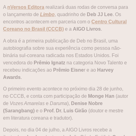
A
nVersos Editora
realizará duas rodas de conversa para
o lançamento de
Limbo
, quadrinho de
Deb JJ Lee
. Os
encontros acontecem em parceria com o
Centro Cultural
Coreano no Brasil (CCCB)
e a
AIGO Livros
.
A obra é a primeira publicação de Deb no Brasil, uma
autobiografia sobre sua experiência como pessoa não-
binária sul-coreana radicada nos Estados Unidos. Foi
vencedora do
Prêmio Ignatz
na categoria Novo Talento e
recebeu indicações ao
Prêmio Eisne
r e ao
Harvey
Awards
.
O primeiro evento acontece no próximo dia 28 de junho,
no CCCB, e conta com participação de
Monge Han
(autor
de
Vozes Amarelas
e
Daruma
),
Denise Nobre
(Sarangbang)
e o
Prof. Dr. Luis Girão
(doutor e mestre
em literatura coreana e tradutor).
Depois, no dia 04 de julho, a AIGO Livros recebe a