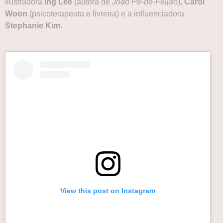
ilustradora
Ing Lee
(autora de
João Pé-de-Feijão
),
Carol
Woon
(psicoterapeuta e livreira) e a influenciadora
Stephanie Kim
.
View this post on Instagram