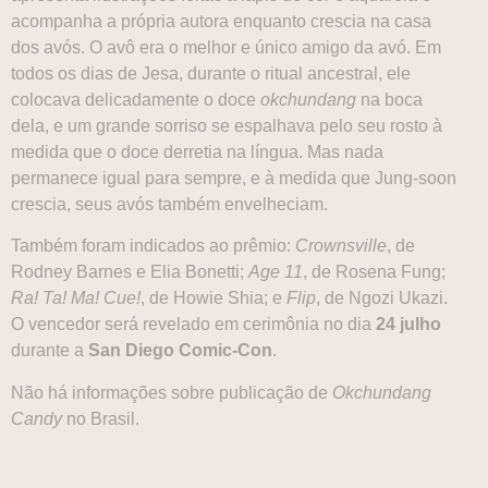
acompanha a própria autora enquanto crescia na casa
dos avós. O avô era o melhor e único amigo da avó. Em
todos os dias de Jesa, durante o ritual ancestral, ele
colocava delicadamente o doce
okchundang
na boca
dela, e um grande sorriso se espalhava pelo seu rosto à
medida que o doce derretia na língua. Mas nada
permanece igual para sempre, e à medida que Jung-soon
crescia, seus avós também envelheciam.
Também foram indicados ao prêmio:
Crownsville
, de
Rodney Barnes e Elia Bonetti;
Age 11
, de Rosena Fung;
Ra! Ta! Ma! Cue!
, de Howie Shia; e
Flip
, de Ngozi Ukazi.
O vencedor será revelado em cerimônia no dia
24 julho
durante a
San Diego Comic-Con
.
Não há informações sobre publicação de
Okchundang
Candy
no Brasil.