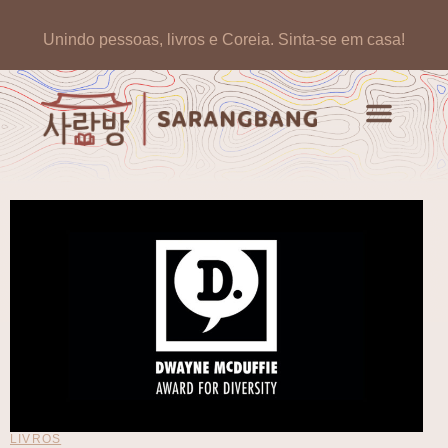
Unindo pessoas, livros e Coreia.
Sinta-se em casa!
Artigos de opinião
Banco de Livros Coreano
LIVROS