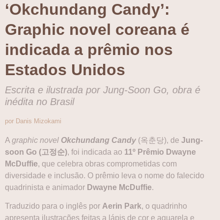
‘Okchundang Candy’:
Graphic novel coreana é
indicada a prêmio nos
Estados Unidos
Escrita e ilustrada por Jung-Soon Go, obra é
inédita no Brasil
por Danis Mizokami
A
graphic novel
Okchundang Candy
(옥춘당), de
Jung-
soon Go (고정순)
, foi indicada ao
11º Prêmio Dwayne
McDuffie
, que celebra obras comprometidas com
diversidade e inclusão. O prêmio leva o nome do falecido
quadrinista e animador
Dwayne McDuffie
.
Traduzido para o inglês por
Aerin Park
, o quadrinho
apresenta ilustrações feitas a lápis de cor e aquarela e