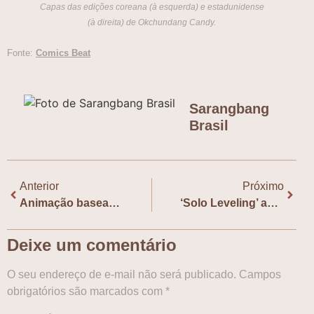
Capas das edições coreana (à esquerda) e estadunidense
(à direita) de
Okchundang Candy
.
Fonte:
Comics Beat
Sarangbang
Brasil
Anterior
Próximo
Animação baseada em ‘Your Letter’ é indicada a prêmio de quadrinhos nos EUA
‘Solo Leveling’ anuncia novo filme animado, veja teaser
Deixe um comentário
O seu endereço de e-mail não será publicado.
Campos
obrigatórios são marcados com
*