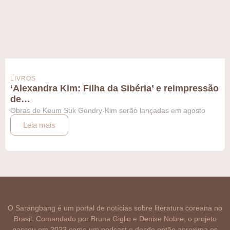
LIVROS
‘Alexandra Kim: Filha da Sibéria’ e reimpressão
de…
Obras de Keum Suk Gendry-Kim serão lançadas em agosto
Leia mais
O Sarangbang é um portal de notícias sobre literatura coreana no
Brasil. Comandado por Bruna Giglio e Denise Nobre, o projeto
nasceu em 2023 como um podcast e desde então aproxima os