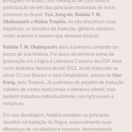
português no Brasil, com mediação de Luis Girão e
participação de três das principais tradutoras de livros
coreanos no Brasil:
Yun Jung Im
,
Natália T. M.
Okabayashi
e
Núbia Tropéia
. As três discutiram suas
trajetórias, os desafios da tradução, gêneros literários,
vozes autorais e autores que desejam traduzir.
Natália T. M. Okabayashi
abriu a palestra contando um
pouco de sua história. Foi aluna da primeira turma da
graduação em Língua e Literatura Coreana da USP. Atua
como tradutora literária desde 2021, tendo traduzido as
obras
O Livro Branco
e
Sem Despedidas
, ambas de
Han
Kang
, pela Todavia. Já participou de projetos de tradução
coletiva de contos tradicionais e literatura infantil, mas
também trabalhou individualmente com
light novels
e
romances.
Em sua abordagem, Natália ressaltou os principais
desafios na tradução da língua, especialmente suas
diferenças de vocabulário e nuances, demonstrando