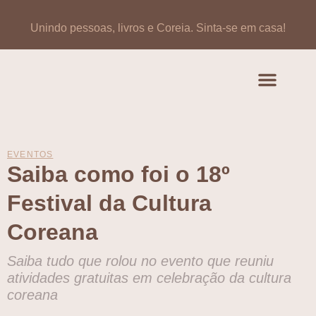
Unindo pessoas, livros e Coreia.
Sinta-se em casa!
Artigos de opinião
Banco de Livros Coreano
EVENTOS
Saiba como foi o 18º
Festival da Cultura
Coreana
Saiba tudo que rolou no evento que reuniu
atividades gratuitas em celebração da cultura
coreana