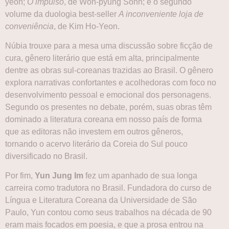
yeon;
O impulso
, de Won-pyung Sohn; e o segundo
volume da duologia best-seller
A inconveniente loja de
conveniência
, de Kim Ho-Yeon.
Núbia trouxe para a mesa uma discussão sobre ficção de
cura, gênero literário que está em alta, principalmente
dentre as obras sul-coreanas trazidas ao Brasil. O gênero
explora narrativas confortantes e acolhedoras com foco no
desenvolvimento pessoal e emocional dos personagens.
Segundo os presentes no debate, porém, suas obras têm
dominado a literatura coreana em nosso país de forma
que as editoras não investem em outros gêneros,
tornando o acervo literário da Coreia do Sul pouco
diversificado no Brasil.
Por fim,
Yun Jung Im
fez um apanhado de sua longa
carreira como tradutora no Brasil. Fundadora do curso de
Língua e Literatura Coreana da Universidade de São
Paulo, Yun contou como seus trabalhos na década de 90
eram mais focados em poesia, e que a prosa entrou na