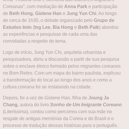
Coreanas”, com mediação de
Anna Park
e participação
de
Beth Hong
,
Gislene Han
e
Jung Yun Chi
. Ao longo
de cerca de 1h30, o debate organizado pelo
Grupo de
Estudos Imin
(
Ing Lee
,
Bia Hong
e
Beth Paik
) abordou
as experiências e pesquisas de cada uma das
convidadas a respeito do tema.
Logo de início, Jung Yun Chi, arquiteta urbanista e
pesquisadora, abriu a discussão a partir de sua pesquisa
sobre o enclave étnico formado pelos migrantes coreanos
no Bom Retiro. Com um mapa do bairro paulista, explicou
a transformação do local ao longo dos anos e como a
cultura coreana foi se instalando na cidade.
Depois, foi a vez de Gislene Han, filha de
Joung Ja
Chang
, autora do livro
Sonho de Um Imigrante Coreano
(Literíssima), contou como percorreu com sua mãe no
resgate de antigas memórias da Coreia e do Brasil e o
processo de tradução dessas histórias para o português.