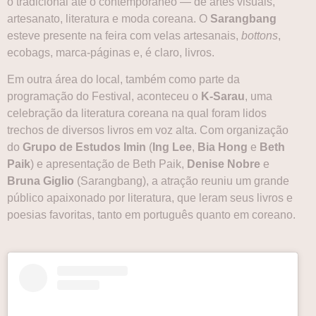
o tradicional até o contemporâneo — de artes visuais,
artesanato, literatura e moda coreana. O
Sarangbang
esteve presente na feira com velas artesanais,
bottons
,
ecobags, marca-páginas e, é claro, livros.
Em outra área do local, também como parte da
programação do Festival, aconteceu o
K-Sarau
, uma
celebração da literatura coreana na qual foram lidos
trechos de diversos livros em voz alta. Com organização
do
Grupo de Estudos Imin
(
Ing Lee
,
Bia Hong
e
Beth
Paik
) e apresentação de Beth Paik,
Denise Nobre
e
Bruna Giglio
(Sarangbang), a atração reuniu um grande
público apaixonado por literatura, que leram seus livros e
poesias favoritas, tanto em português quanto em coreano.