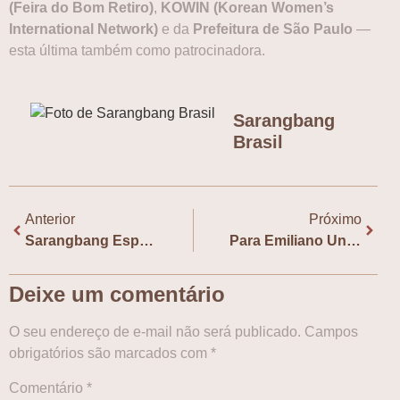
(Feira do Bom Retiro)
,
KOWIN (Korean Women’s
International Network)
e da
Prefeitura de São Paulo
—
esta última também como patrocinadora.
Sarangbang
Brasil
Anterior
Próximo
Sarangbang Especial Han Kang: a Nobel coreana sob (nossos) olhares brasileiros
Para Emiliano Unzer, história da Coreia tem muito a ensinar sobre resistência
Deixe um comentário
O seu endereço de e-mail não será publicado.
Campos
obrigatórios são marcados com
*
Comentário
*