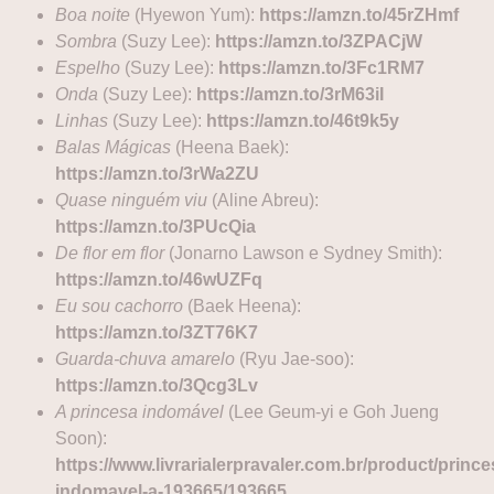
Boa noite
(Hyewon Yum):
https://amzn.to/45rZHmf
Sombra
(Suzy Lee):
https://amzn.to/3ZPACjW
Espelho
(Suzy Lee):
https://amzn.to/3Fc1RM7
Onda
(Suzy Lee):
https://amzn.to/3rM63iI
Linhas
(Suzy Lee):
https://amzn.to/46t9k5y
Balas Mágicas
(Heena Baek):
https://amzn.to/3rWa2ZU
Quase ninguém viu
(Aline Abreu):
https://amzn.to/3PUcQia
De flor em flor
(Jonarno Lawson e Sydney Smith):
https://amzn.to/46wUZFq
Eu sou cachorro
(Baek Heena):
https://amzn.to/3ZT76K7
Guarda-chuva amarelo
(Ryu Jae-soo):
https://amzn.to/3Qcg3Lv
A princesa indomável
(Lee Geum-yi e Goh Jueng
Soon):
https://www.livrarialerpravaler.com.br/product/prince
indomavel-a-193665/193665