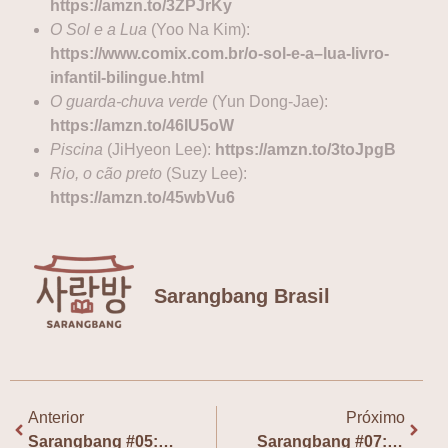
https://amzn.to/3ZPJrKy
O Sol e a Lua
(Yoo Na Kim):
https://www.comix.com.br/o-sol-e-a
–
lua-livro-
infantil-bilingue.html
O guarda-chuva verde
(Yun Dong-Jae):
https://amzn.to/46IU5oW
Piscina
(JiHyeon Lee):
https://amzn.to/3toJpgB
Rio, o cão preto
(Suzy Lee):
https://amzn.to
/
45wbVu6
Sarangbang Brasil
Anterior
Próximo
Sarangbang #05: Traduções em cena, com Laura Torelli e Núbia Tropéia
Sarangbang #07: “Aos Prantos no Mercado” (pt.1), com Ing Lee