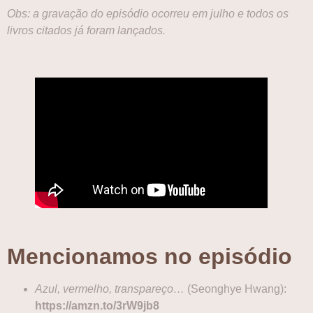
Obs: a gravação do episódio ocorreu em julho e todos os
livros citados já foram lançados.
Mencionamos no episódio
Azul, vermelho, transpareço…
(Seonghye Hwang):
https://amzn.to/3rW9jb8