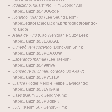
Igualzinho, igualzinho
(Kim Soonghyun):
https://amzn.to/48OGxde
Rolando, rolando
(Lee Seung Beom):
https://editoracaicai.com.br/product/rolando-
rolando/
A tela de Yulu
(Cao Wenxuan e Suzy Lee):
https://amzn.to/3LXeXAL
O metrô vem correndo
(Dong-Jun Shin):
https://amzn.to/3PQAXOW
Esperando mamãe
(Lee Tae-jun):
https://amzn.to/490riy6
Consegue ouvir meu coração
(Jo A-ra)?:
https://amzn.to/3PV5z1w
Clarice
(Roger Mello e Felipe Cavalcante):
https://amzn.to/3LVIGKm
Cães
(Keum Suk Gendry-Kim):
https://amzn.to/3PUgkkK
JUN
((Keum Suk Gendry-Kim):