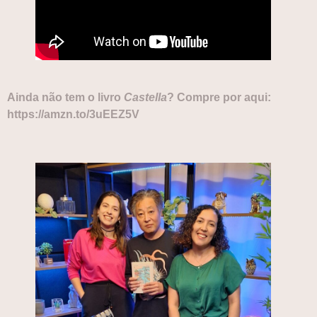
Ainda não tem o livro
Castella
? Compre por aqui:
https://amzn.to/3uEEZ5V