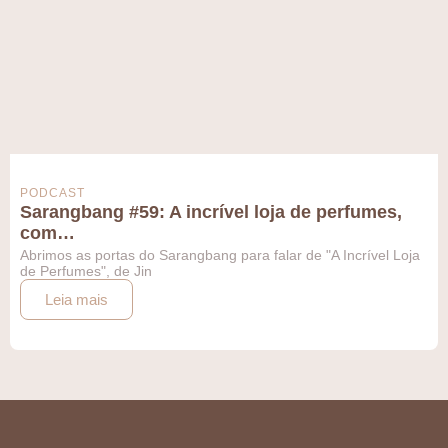
PODCAST
Sarangbang #59: A incrível loja de perfumes,
com…
Abrimos as portas do Sarangbang para falar de "A Incrível Loja
de Perfumes", de Jin
Leia mais