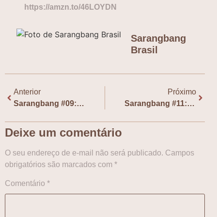
https://amzn.to/46LOYDN
Sarangbang
Brasil
Anterior
Próximo
Sarangbang #09: “Vozes Amarelas”, com Monge Han
Sarangbang #11: “Aos Prantos no Mercado” (pt.2) – Comida, identidade, luto e memória
Deixe um comentário
O seu endereço de e-mail não será publicado.
Campos
obrigatórios são marcados com
*
Comentário
*