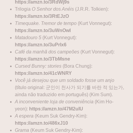
https://amzn.to/3RdWj9s
Trilogia
O Senhor dos Anéis
(J.R.R. Tolkien):
https://amzn.to/3RtEJzO
Timequake. Tremor de tempo
(Kurt Vonnegut):
https://amzn.to/3uWnOwI
Matadouro 5
(Kurt Vonnegut):
https://amzn.to/3uPrlx6
Café da manhã dos campeões
(Kurt Vonnegut):
https://amzn.t
o
/3TbMsne
Cursed Bunny: stories
(Bora Chung):
https://amzn.to/4
1
cWNRY
Você já desejou que um soldado fosse um anjo
(título original: 군인이 천사가 되기를 바란 적 있는가,
ainda não traduzido em português) (Kim Sum).
A inconveniente loja de conveniência
(Kim Ho-
yeon):
https://amzn.to/47M2uIU
A espera
(Keum Suk Gendry-Kim):
https://amzn.to/486xJ10
Grama
(Keum Suk Gendry-Kim):