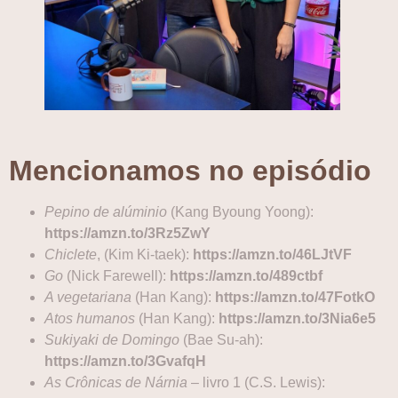
Mencionamos no episódio
Pepino de alúminio
(Kang Byoung Yoong):
https://amzn.to/3Rz5ZwY
Chiclete
, (Kim Ki-taek):
https://amzn.to/46LJtVF
Go
(Nick Farewell):
https://amzn.to/489ctbf
A vegetariana
(Han Kang):
https://amzn.to/47FotkO
Atos humanos
(Han Kang):
https://amzn.to/3Nia6e5
Sukiyaki de Domingo
(Bae Su-ah):
https://amzn.to/3GvafqH
As Crônicas de Nárnia
– livro 1 (C.S. Lewis):