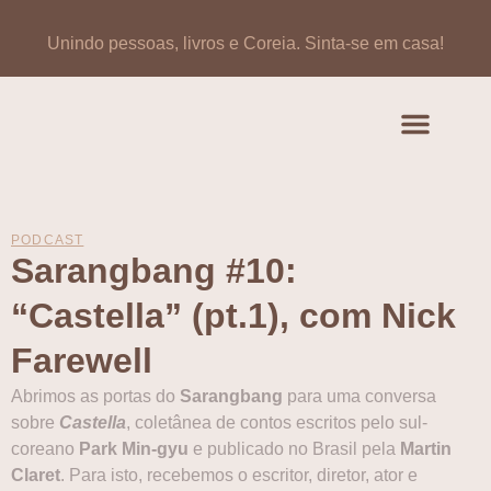
Unindo pessoas, livros e Coreia.
Sinta-se em casa!
Artigos de opinião
Banco de Livros Coreano
PODCAST
Sarangbang #10:
“Castella” (pt.1), com Nick
Farewell
Abrimos as portas do
Sarangbang
para uma conversa
sobre
Castella
, coletânea de contos escritos pelo sul-
coreano
Park Min-gyu
e publicado no Brasil pela
Martin
Claret
. Para isto, recebemos o escritor, diretor, ator e