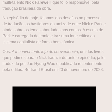
multi-talento
Nick Farewell
, que foi o responsável pela
tradução brasileira da obra.
No episódio de hoje, falamos dos desafios no processo
de tradução, os bastidores da amizade entre Nick e Park e
ainda sobre os temas abordados nos contos. A escrita de
Park é carregada de ironia e traz uma forte crítica ao
sistema capitalista de forma bem cômica.
Obs:
A inconveniente loja de conveniência
, um dos livros
que pedimos para o Nick traduzir durante o episódio, já foi
traduzido por Jae Hyung Woo e publicado recentemente
pela editora Bertrand Brasil em 20 de novembro de 2023.