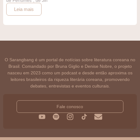
de Perfumes", de Jin
Leia mais
O Sarangbang é um portal de notícias sobre literatura coreana no
Brasil. Comandado por Bruna Giglio e Denise Nobre, o projeto
nasceu em 2023 como um podcast e desde então aproxima os
leitores brasileiros da riqueza literária coreana, promovendo
debates, entrevistas e eventos culturais.
Fale conosco