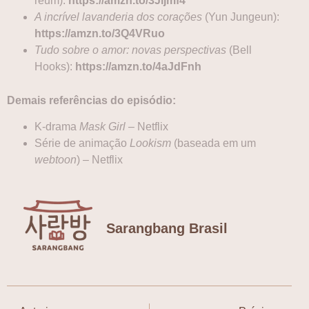
reum):
https://amzn.to/3Jljmf4
A incrível lavanderia dos corações
(Yun Jungeun):
https://amzn.to/3Q4VRuo
Tudo sobre o amor: novas perspectivas
(Bell
Hooks):
https://amzn.to/4aJdFnh
Demais referências do episódio:
K-drama
Mask Girl
– Netflix
Série de animação
Lookism
(baseada em um
webtoon
) – Netflix
Sarangbang Brasil