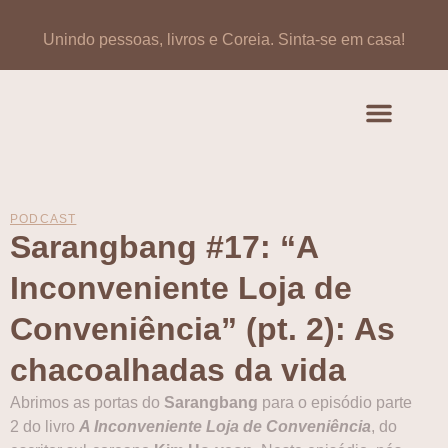
Unindo pessoas, livros e Coreia.
Sinta-se em casa!
Artigos de opinião
Banco de Livros Coreano
PODCAST
Sarangbang #17: “A
Inconveniente Loja de
Conveniência” (pt. 2): As
chacoalhadas da vida
Abrimos as portas do
Sarangbang
para o episódio parte
2 do livro
A Inconveniente Loja de Conveniência
, do