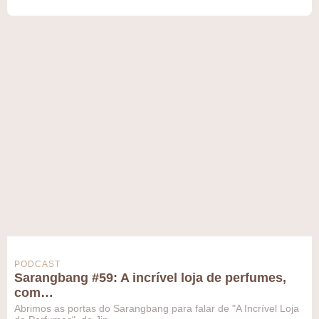
PODCAST
Sarangbang #59: A incrível loja de perfumes,
com…
Abrimos as portas do Sarangbang para falar de "A Incrível Loja