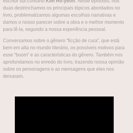
escritor sul-coreano
Kim Ho-yeon
. Neste episódio, nós
duas destrinchamos os principais tópicos abordados no
livro, problematizamos algumas escolhas narrativas e
damos o nosso parecer sobre a obra e o melhor momento
para lê-la, segundo a nossa experiência pessoal.
Conversamos sobre o gênero “ficção de cura”, que está
bem em alta no mundo literário, os possíveis motivos para
esse “boom” e as características do gênero. Também nos
aprofundamos no enredo do livro, trazendo nossa opinião
sobre os personagens e as mensagens que eles nos
deixaram.