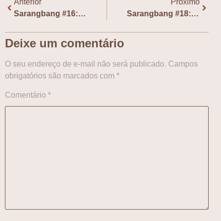
Anterior
Próximo
Sarangbang #16: Bastidores de “A Inconveniente Loja de Conveniência” no Brasil, com Renata Pettengill
Sarangbang #18: Bastidores dos Webtoons da NewPOP, com Junior Fonseca
Deixe um comentário
O seu endereço de e-mail não será publicado.
Campos
obrigatórios são marcados com
*
Comentário
*