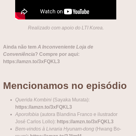
Realizado com apoio do LTI Korea.
Ainda não tem
A Inconveniente Loja de
Conveniência
? Compre por aqui:
https://amzn.to/3xFQKL3
Mencionamos no episódio
Querida Kombini
(Sayaka Murata):
https://amzn.to/3xFQKL3
Aporofobia
(autora Blandina Franco e ilustrador
José Carlos Lollo):
https://amzn.to/3xFQKL3
Bem-vindos à Livraria Hyunam-dong
(Hwang Bo-