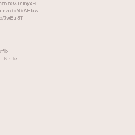
amzn.to/3JYmyxH
/amzn.to/4bAHIxw
to/3wEuj8T
tflix
– Netflix