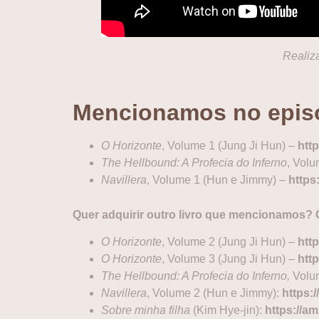
Realiz
Mencionamos no epis
O Horizonte
, Volume 1 (Jung Ji Hun) –
htt
The Hellbound: A Profecia do Inferno
, Vol
Navillera
, Volume 1 (Hun e Jimmy) –
https
Quer adquirir outro livro que mencionamos? 
O Horizonte
, Volume 2 (Jung Ji Hun) –
htt
O Horizonte
, Volume 3 (Jung Ji Hun) –
htt
The Hellbound: A Profecia do Inferno,
Volum
Navillera
, Volume 2 (Hun e Jimmy):
https:
Sobre minha filha
(Kim Hye-jin):
https://a