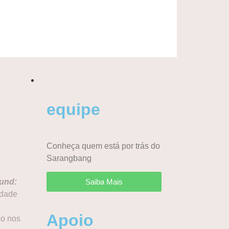
equipe
Conheça quem está por trás do
Sarangbang
und:
Saiba Mais
idade
Apoio
co nos