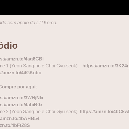
ado com apoio do LTI Korea.
ódio
ps://amzn.to/4ag6GBi
ume 1 (Yeon Sang-ho e Choi Gyu-seok) –
https://amzn.to/3K24
://amzn.to/44GKcbo
Compre por aqui:
ps://amzn.to/3WHjNIx
ps://amzn.to/4ahiR0x
e 2 (Yeon Sang-ho e Choi Gyu-seok):
https://amzn.to/4bCk
//amzn.to/4bAHB54
mzn.to/4bFtZ8S