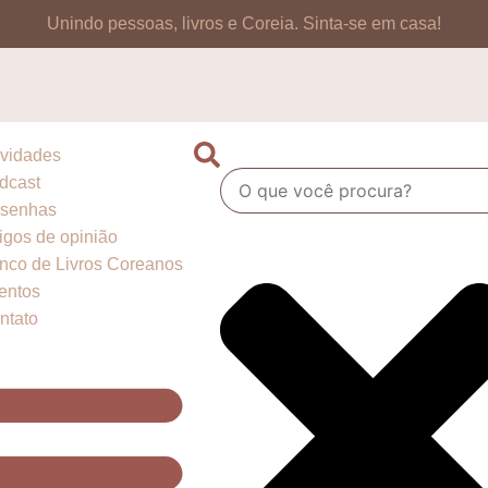
Unindo pessoas, livros e Coreia.
Sinta-se em casa!
vidades
dcast
senhas
tigos de opinião
nco de Livros Coreanos
entos
ntato