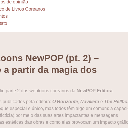
gos de opinião
co de Livros Coreanos
ntos
tato
oons NewPOP (pt. 2) –
 a partir da magia dos
dio parte 2 dos webtoons coreanos da
NewPOP Editora
.
 publicados pela editora:
O Horizonte
,
Navillera
e
The Hellbo
oque especial e único, mas todos têm algo em comum: a capac
a fictícia) por meio das suas artes impactantes e mensagens
s estéticas das obras e como elas provocam um impacto gráfi