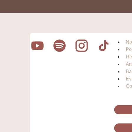
No
Po
Re
Ar
Ba
Ev
Co