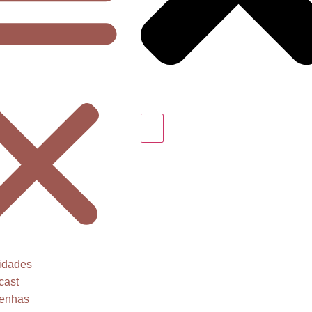
idades
cast
enhas