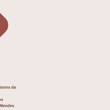
toons da
os
e Mendes