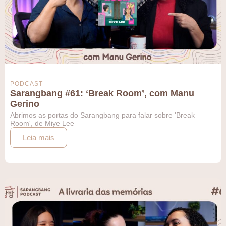
PODCAST
Sarangbang #61: ‘Break Room’, com Manu
Gerino
Abrimos as portas do Sarangbang para falar sobre 'Break
Room', de Miye Lee
Leia mais