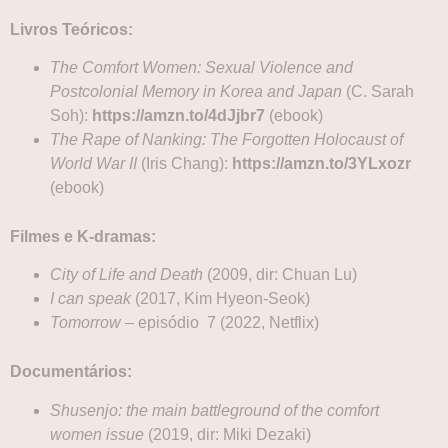
Livros Teóricos:
The Comfort Women: Sexual Violence and
Postcolonial Memory in Korea and Japan
(C. Sarah
Soh):
https://amzn.to/4dJjbr7
(ebook)
The Rape of Nanking: The Forgotten Holocaust of
World War II
(Iris Chang):
https://amzn.to/3YLxozr
(ebook)
Filmes e K-dramas:
City of Life and Death
(2009, dir: Chuan Lu)
I can speak
(2017, Kim Hyeon-Seok)
Tomorrow
– episódio 7 (2022, Netflix)
Documentários:
Shusenjo: the main battleground of the comfort
women issue
(2019, dir: Miki Dezaki)