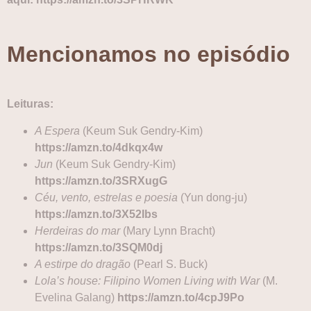
Mencionamos no episódio
Leituras:
A Espera
(Keum Suk Gendry-Kim)
https://amzn.to/4dkqx4w
Jun
(Keum Suk Gendry-Kim)
https://amzn.to/3SRXugG
Céu, vento, estrelas e poesia
(Yun dong-ju)
https://amzn.to/3X52Ibs
Herdeiras do mar
(Mary Lynn Bracht)
https://amzn.to/3SQM0dj
A estirpe do dragão
(Pearl S. Buck)
Lola’s house: Filipino Women Living with War
(M.
Evelina Galang)
https://amzn.to/4cpJ9Po