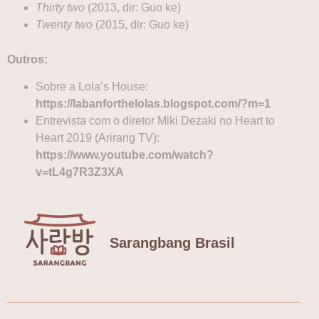
Thirty two
(2013, dir: Guo ke)
Twenty two
(2015, dir: Guo ke)
Outros:
Sobre a Lola’s House:
https://labanforthelolas.b
l
ogspot.com/?m=1
Entrevista com o diretor Miki Dezaki no Heart to
Heart 2019 (Arirang TV):
htt
p
s://www.youtube.com/watch?
v=tL4g7R3Z3XA
Sarangbang Brasil