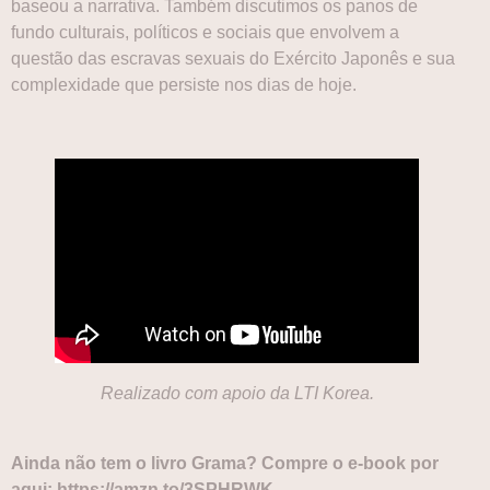
baseou a narrativa. Também discutimos os panos de
fundo culturais, políticos e sociais que envolvem a
questão das escravas sexuais do Exército Japonês e sua
complexidade que persiste nos dias de hoje.
Realizado com apoio da LTI Korea.
Ainda não tem o livro Grama? Compre o e-book por
aqui:
https://amzn.to/3SPHRWK