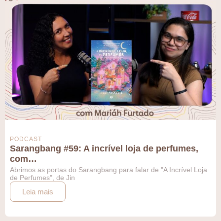
PODCAST
Sarangbang #59: A incrível loja de perfumes,
com…
Abrimos as portas do Sarangbang para falar de "A Incrível Loja
de Perfumes", de Jin
Leia mais