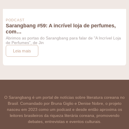
PODCAST
Sarangbang #59: A incrível loja de perfumes,
com…
Abrimos as portas do Sarangbang para falar de "A Incrível Loja
de Perfumes", de Jin
Leia mais
O Sarangbang é um portal de notícias sobre literatura coreana no
Brasil. Comandado por Bruna Giglio e Denise Nobre, o projeto
nasceu em 2023 como um podcast e desde então aproxima os
leitores brasileiros da riqueza literária coreana, promovendo
debates, entrevistas e eventos culturais.