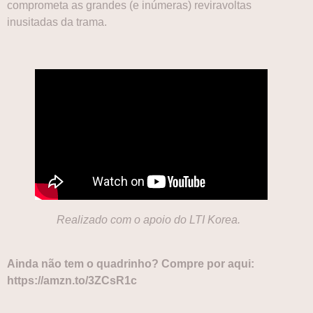
comprometa as grandes (e inúmeras) reviravoltas
inusitadas da trama.
Realizado com o apoio do LTI Korea.
Ainda não tem o quadrinho? Compre por aqui:
https://amzn.to/3ZCsR1c