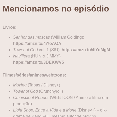
Mencionamos no episódio
Livros:
Senhor das moscas
(William Golding):
https://amzn.to/4iYoAOA
Tower of God
vol. 1 (SIU):
https://amzn.to/4iYoMgM
Navillera
(HUN & JIMMY):
https://amzn.to/3DEKWV5
Filmes/séries/animes/webtoons:
Moving
(Tapas / Disney+)
Tower of God
(Crunchyroll)
Omniscient Reader
(WEBTOON / Anime e filme em
produção)
Light Shop: Entre a Vida e a Morte
(Disney+) – o k-
drama de Kang Full, mesmo autor de
Moving