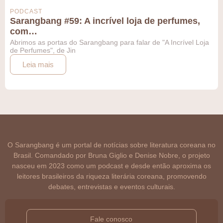
PODCAST
Sarangbang #59: A incrível loja de perfumes,
com…
Abrimos as portas do Sarangbang para falar de "A Incrível Loja
de Perfumes", de Jin
Leia mais
O Sarangbang é um portal de notícias sobre literatura coreana no
Brasil. Comandado por Bruna Giglio e Denise Nobre, o projeto
nasceu em 2023 como um podcast e desde então aproxima os
leitores brasileiros da riqueza literária coreana, promovendo
debates, entrevistas e eventos culturais.
Fale conosco