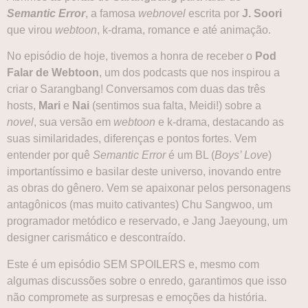
Semantic Error
, a famosa
webnovel
escrita por
J. Soori
que virou
webtoon
, k-drama, romance e até animação.
No episódio de hoje, tivemos a honra de receber o
Pod
Falar de Webtoon
, um dos podcasts que nos inspirou a
criar o Sarangbang! Conversamos com duas das três
hosts,
Mari
e
Nai
(sentimos sua falta, Meidi!) sobre a
novel
, sua versão em
webtoon
e k-drama, destacando as
suas similaridades, diferenças e pontos fortes. Vem
entender por quê
Semantic Error
é um BL (
Boys’ Love
)
importantíssimo e basilar deste universo, inovando entre
as obras do gênero. Vem se apaixonar pelos personagens
antagônicos (mas muito cativantes) Chu Sangwoo, um
programador metódico e reservado, e Jang Jaeyoung, um
designer carismático e descontraído.
Este é um episódio SEM SPOILERS e, mesmo com
algumas discussões sobre o enredo, garantimos que isso
não compromete as surpresas e emoções da história.