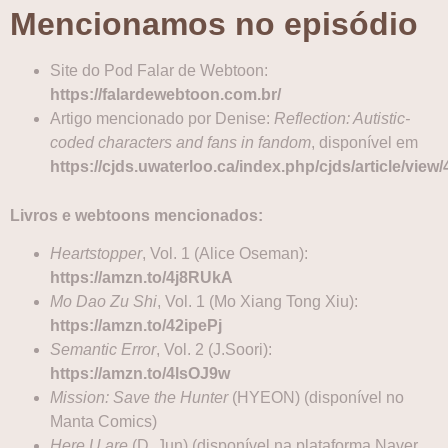
Mencionamos no episódio
Site do Pod Falar de Webtoon:
https://falardewebtoon.com.br/
Artigo mencionado por Denise:
Reflection: Autistic-
coded characters and fans in fandom
, disponível em
https://cjds.uwaterloo.ca/index.php/cjds/article/view
Livros e webtoons mencionados:
Heartstopper
, Vol. 1 (Alice Oseman):
https://amzn.to/4j8RUkA
Mo Dao Zu Shi
, Vol. 1 (Mo Xiang Tong Xiu):
https://amzn.to/42ipePj
Semantic Error
, Vol. 2 (J.Soori):
https://amzn.to/4lsOJ9w
Mission: Save the Hunter
(HYEON) (disponível no
Manta Comics)
Here U are
(D. Jun) (disponível na plataforma Naver