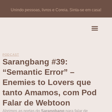
Unindo pessoas, livros e Coreia.
Sinta-se em casa!
Artigos de opinião
Banco de Livros Coreano
PODCAST
Sarangbang #39:
“Semantic Error” –
Enemies to Lovers que
tanto Amamos, com Pod
Falar de Webtoon
Abrimos as portas do
Sarangbang
para falar de