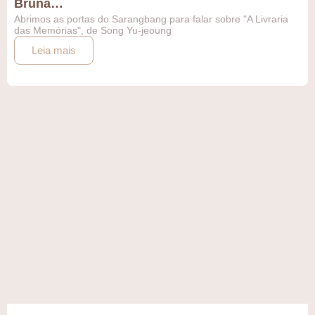
Bruna…
Abrimos as portas do Sarangbang para falar sobre "A Livraria
das Memórias", de Song Yu-jeoung
Leia mais