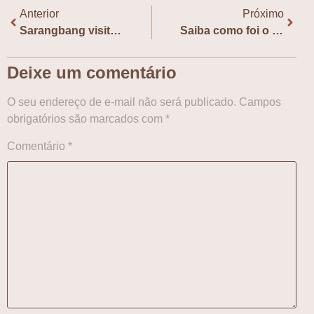
Anterior
Próximo
Sarangbang visita Pod Falar de Webtoon e fala sobre “Shotgun Boy”
Saiba como foi o evento online do CEÁSIA (UFPE) & Sarangbang
Deixe um comentário
O seu endereço de e-mail não será publicado.
Campos
obrigatórios são marcados com
*
Comentário
*