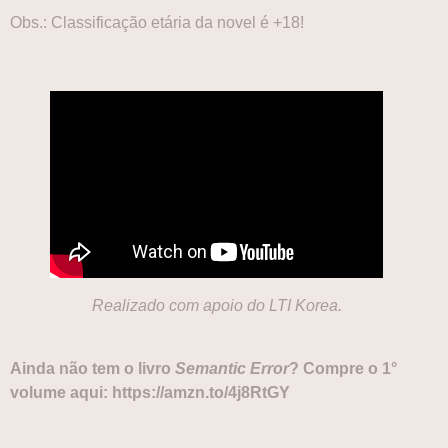
Obs.: Classificação etária da novel é +18!
Realizado com apoio do LTI Korea.
Ainda não tem o livro
Semantic Error
? Compre o 1°
volume aqui:
https://amzn.to/4j8RtGY