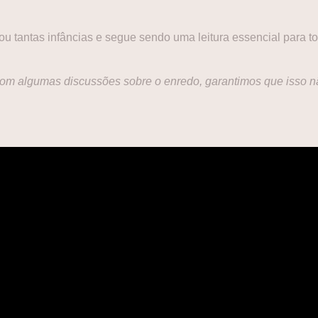
u tantas infâncias e segue sendo uma leitura essencial para t
 algumas discussões sobre o enredo, garantimos que isso n
.