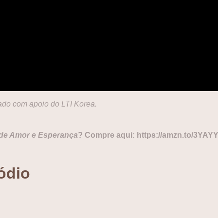
ado com apoio do LTI Korea.
 de Amor e Esperança
? Compre aqui:
https://amzn.to/3YAY
ódio