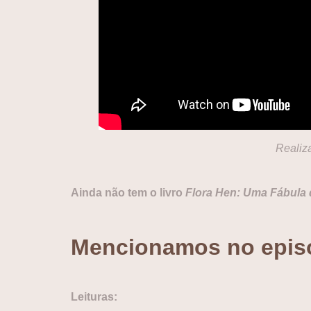
Realiz
Ainda não tem o livro
Flora Hen: Uma Fábula
Mencionamos no epis
Leituras: