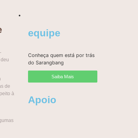
e
equipe
-
Conheça quem está por trás
, deu
do Sarangbang
Saiba Mais
m
as de
peito à
Apoio
lgumas