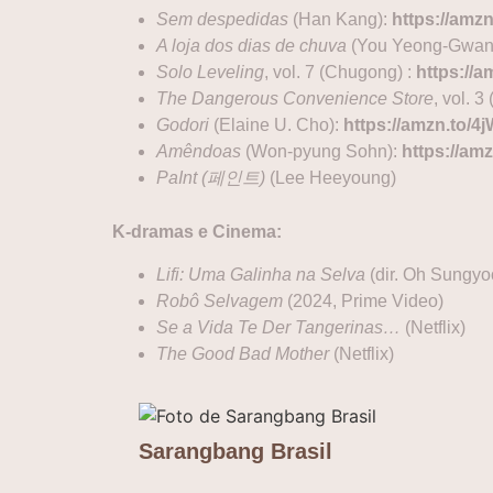
Sem despedidas
(Han Kang):
https://amz
A loja dos dias de chuva
(You Yeong-Gwan
Solo Leveling
, vol. 7 (Chugong) :
https://
The Dangerous Convenience Store
, vol. 3
Godori
(Elaine U. Cho):
https://amzn.to/4
Amêndoas
(Won-pyung Sohn):
https://am
PaInt (페인트)
(Lee Heeyoung)
K-dramas e Cinema:
Lifi: Uma Galinha na Selva
(dir. Oh Sungyo
Robô Selvagem
(2024, Prime Video)
Se a Vida Te Der Tangerinas…
(Netflix)
The Good Bad Mother
(Netflix)
Sarangbang Brasil