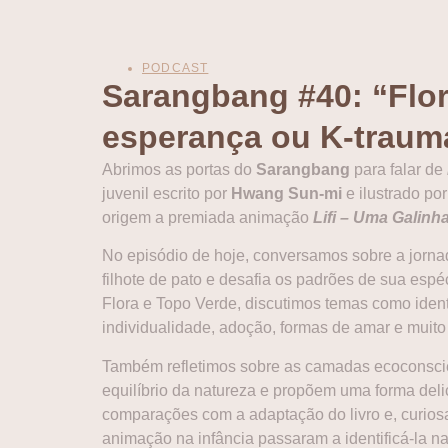
PODCAST
Sarangbang #40: “Flor
esperança ou K-trauma
Abrimos as portas do
Sarangbang
para falar de
juvenil escrito por
Hwang Sun-mi
e ilustrado po
origem a premiada animação
Lifi – Uma Galinh
No episódio de hoje, conversamos sobre a jorna
filhote de pato e desafia os padrões de sua esp
Flora e Topo Verde, discutimos temas como identi
individualidade, adoção, formas de amar e muito
Também refletimos sobre as camadas ecoconsci
equilíbrio da natureza e propõem uma forma del
comparações com a adaptação do livro e, curios
animação na infância passaram a identificá-la n