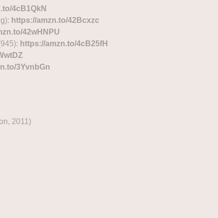
n.to/4cB1QkN
g):
https://amzn.to/42Bcxzc
amzn.to/42wHNPU
 (945):
https://amzn.to/4cB25fH
jWwtDZ
zn.to/3YvnbGn
on, 2011)