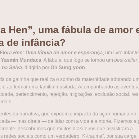
a Hen”, uma fábula de amor 
 de infância?
Flora Hen: Uma fábula de amor e esperança
, um livro infanto
r
Yasmin Mundaca
. A fábula, que logo se tornou um
best-seller
a na Selva
, dirigida por
Oh Sung-yoon
.
da da galinha que realiza o sonho da maternidade adotando u
écie ao formar uma família inusitada. Acompanhando as aventur
dade, pertencimento, rejeição, migrações, exclusão social, res
 mais.
entes da narrativa, que expõem o impacto da ação humana no
icada — mas direta — de lidar com a vida e a morte. Fizemos a
amente, descobrimos que muitos brasileiros que assistiram a
as redes sociais como um verdadeiro “K-trauma”, por sua carga