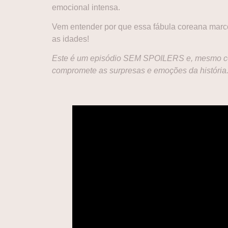
emocional intensa.
Vem entender por que essa fábula coreana marco
as idades!
Este é um episódio SEM SPOILERS e, mesmo com
compromete as surpresas e emoções da história