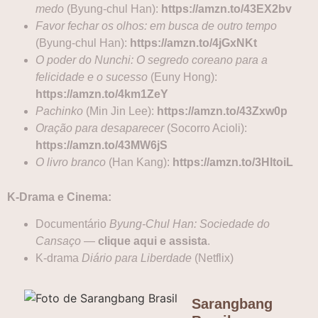
medo
(Byung-chul Han):
https://amzn.to/43EX2bv
Favor fechar os olhos: em busca de outro tempo
(Byung-chul Han):
https://amzn.to/4jGxNKt
O poder do Nunchi: O segredo coreano para a
felicidade e o sucesso
(Euny Hong):
https://amzn.to/4km1ZeY
Pachinko
(Min Jin Lee):
https://amzn.to/43Zxw0p
Oração para desaparecer
(Socorro Acioli):
https://amzn.to/43MW6jS
O livro branco
(Han Kang):
https://amzn.
t
o/3HltoiL
K-Drama e Cinema:
Documentário
Byung-Chul Han: Sociedade do
Cansaço
—
clique aqui e assista
.
K-drama
Diário para Liberdade
(Netflix)
Sarangbang