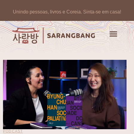
Unindo pessoas, livros e Coreia.
Sinta-se em casa!
Artigos de opinião
Banco de Livros Coreano
PODCAST