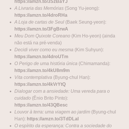
https://amzn.to/3SzBaYJ
A Livraria das Memórias
(Song Yu-jeong):
https://amzn.to/4droRHa
A Loja de cartas de Seul
(Baek Seung-yeon):
https://amzn.to/3FgBrwA
Meu Dom Quixote Coreano
(Kim Ho-yeon) (ainda
não está na pré-venda)
Decidi viver como eu mesma
(Kim Suhyun):
https://amzn.to/4droUTm
O Perigo de uma história única
(Chimamanda):
https://amzn.to/4kU8m9m
Vita contemplativa
(Byung-chul Han):
https://amzn.to/4kVrYtQ
Dialogar com a ansiedade: Uma vereda para o
cuidado
(Ênio Brito Pinto):
https://amzn.to/43QBesc
Louvor à terra: uma viagem ao jardim
(Byung-chul
Han):
https://amzn.to/3TdDLaI
O espírito da esperança: Contra a sociedade do