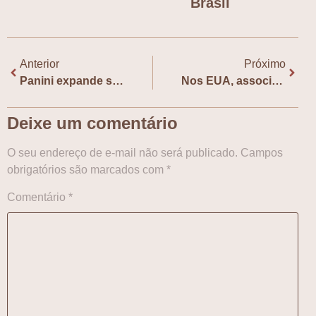
Brasil
Anterior
Próximo
Panini expande selo focado em literatura asiática e anuncia seis novos títulos
Nos EUA, associações de editoras coreanas entram com ação contra o Google
Deixe um comentário
O seu endereço de e-mail não será publicado.
Campos
obrigatórios são marcados com
*
Comentário
*