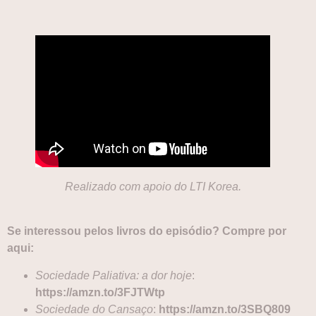
Realizado com apoio do LTI Korea.
Se interessou pelos livros do episódio? Compre por
aqui:
Sociedade Paliativa: a dor hoje
:
https://amzn.to/3FJTWtp
Sociedade do Cansaço
:
https://amzn.to/3SBQ809