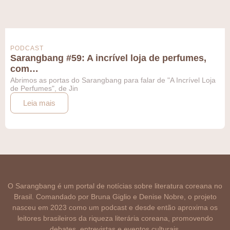
PODCAST
Sarangbang #59: A incrível loja de perfumes,
com…
Abrimos as portas do Sarangbang para falar de "A Incrível Loja
de Perfumes", de Jin
Leia mais
O Sarangbang é um portal de notícias sobre literatura coreana no
Brasil. Comandado por Bruna Giglio e Denise Nobre, o projeto
nasceu em 2023 como um podcast e desde então aproxima os
leitores brasileiros da riqueza literária coreana, promovendo
debates, entrevistas e eventos culturais.