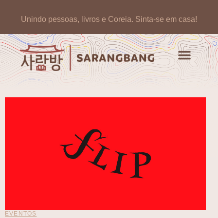
Unindo pessoas, livros e Coreia.
Sinta-se em casa!
EVENTOS