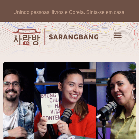
Unindo pessoas, livros e Coreia.
Sinta-se em casa!
Artigos de opinião
Banco de Livros Coreano