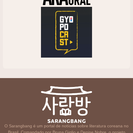
O Sarangbang é um portal de notícias sobre literatura coreana no
Brasil. Comandado por Bruna Giglio e Denise Nobre, o projeto