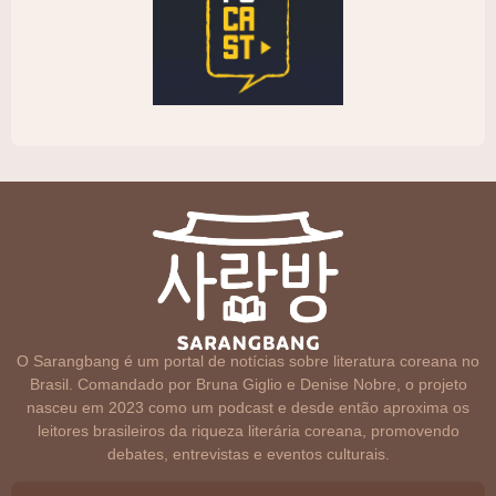
O Sarangbang é um portal de notícias sobre literatura coreana no
Brasil. Comandado por Bruna Giglio e Denise Nobre, o projeto
nasceu em 2023 como um podcast e desde então aproxima os
leitores brasileiros da riqueza literária coreana, promovendo
debates, entrevistas e eventos culturais.