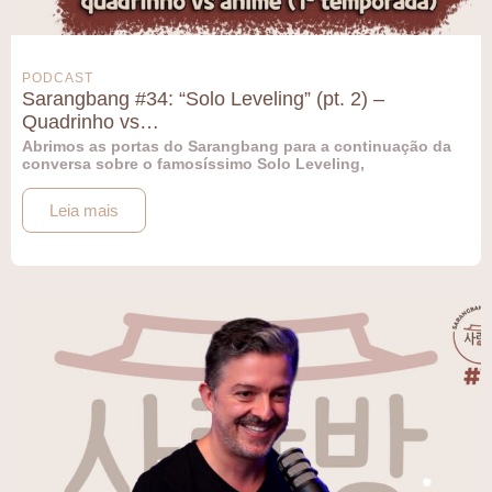
PODCAST
Sarangbang #34: “Solo Leveling” (pt. 2) –
Quadrinho vs…
Abrimos as portas do Sarangbang para a continuação da
conversa sobre o famosíssimo Solo Leveling,
Leia mais