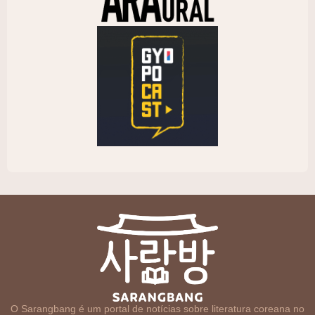
O Sarangbang é um portal de notícias sobre literatura coreana no