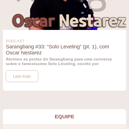
PODCAST
Sarangbang #33: “Solo Leveling” (pt. 1), com
Oscar Nestarez
Abrimos as portas do Sarangbang para uma conversa
sobre o famosíssimo Solo Leveling, escrito por
Leia mais
EQUIPE