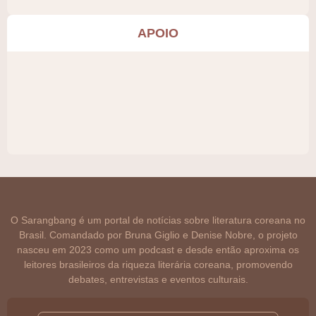
APOIO
O Sarangbang é um portal de notícias sobre literatura coreana no
Brasil. Comandado por Bruna Giglio e Denise Nobre, o projeto
nasceu em 2023 como um podcast e desde então aproxima os
leitores brasileiros da riqueza literária coreana, promovendo
debates, entrevistas e eventos culturais.