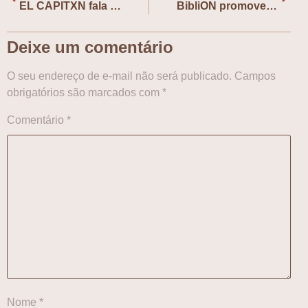
EL CAPITXN fala sobre nova turnê, livro e retorno ao Brasil
BibliON promove o webinar “Literatura coreana em tempos da hallyu”
Deixe um comentário
O seu endereço de e-mail não será publicado.
Campos
obrigatórios são marcados com
*
Comentário
*
Nome
*