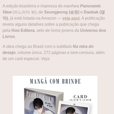
A edição brasileira e impressa do
manhwa
Panoramic
View
(파노라마 뷰), de
Seungjeong (승정)
e
Daebak (댑
악)
, já está listada na Amazon —
veja aqui
. A publicação
revela alguns detalhes sobre a publicação que chega
pela
Hoo Editora
, selo de livros jovens da
Universo dos
Livros
.
A obra chega ao Brasil com o subtítulo
Na mira do
desejo
, volume único, 272 páginas e sem censura, além
de um card especial. Veja: