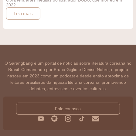
Obra terá artes inéditas do ilustrador DUBU, que morreu em
2022
Leia mais
O Sarangbang é um portal de notícias sobre literatura coreana no
Brasil. Comandado por Bruna Giglio e Denise Nobre, o projeto
nasceu em 2023 como um podcast e desde então aproxima os
leitores brasileiros da riqueza literária coreana, promovendo
debates, entrevistas e eventos culturais.
Fale conosco