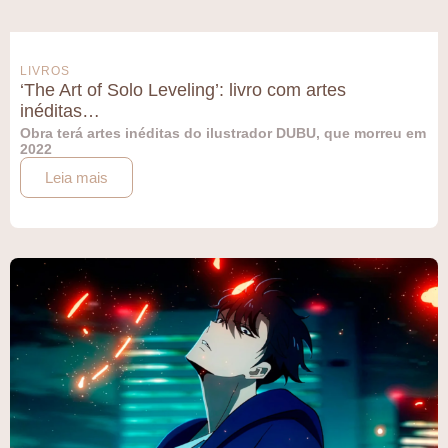
LIVROS
‘The Art of Solo Leveling’: livro com artes
inéditas…
Obra terá artes inéditas do ilustrador DUBU, que morreu em
2022
Leia mais