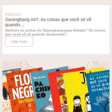
PODCAST
Sarangbang #47: As coisas que você só vê
quando…
Abrimos as portas do Sarangbang para debater "As coisas
que você só vê quando desacelera",
Leia mais