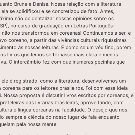
uanto Bruna e Denise. Nossa relação com a literatura
la se solidificou e se concretizou de fato. Antes,
áximo não ocidentalizar nossas opiniões sobre os
(USP), no curso de graduação em Letras Português-
o não nos transformou em coreanas! Continuamos a ser, e
o coreano, a partir das vivências culturais riquíssimas
mento às nossas leituras. É como se um véu fino, porém
os livros que lemos se tornasse mais clara e menos
tiva. O intercâmbio fez com que inúmeras pecinhas que
 ele é registrado, como a literatura, desenvolvemos um
coreana para os leitores brasileiros. Foi com essa ideia
l. Nossa proposta é discutir livros escritos por coreanos, e
ateleiras das livrarias brasileiras, aproveitando, com
tura e língua coreanas na faculdade. O desejo que nos
endo sempre a ciência do nosso lugar de fala enquanto
agueiam pela nossa mente.