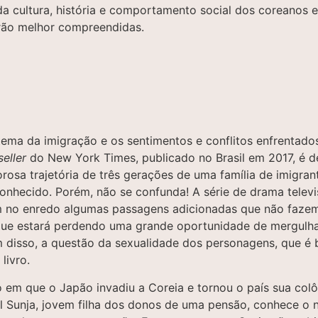
da cultura, história e comportamento social dos coreanos 
rão melhor compreendidas.
ma da imigração e os sentimentos e conflitos enfrentados
seller
do New York Times, publicado no Brasil em 2017, é 
orosa trajetória de três gerações de uma família de imigra
conhecido. Porém, não se confunda! A série de drama televi
no enredo algumas passagens adicionadas que não fazem pa
que estará perdendo uma grande oportunidade de mergulhar
disso, a questão da sexualidade dos personagens, que é ba
 livro.
do em que o Japão invadiu a Coreia e tornou o país sua col
l Sunja, jovem filha dos donos de uma pensão, conhece o 