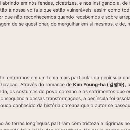
 abrindo em nós fendas, cicatrizes, e nos instigando a, de
ão à nossa volta e que estão vulneráveis, assim como toda
 amor que não reconhecemos quando recebemos e sobre arre
agem de se questionar, de mergulhar em si mesmos, e de, 
 tal entrarmos em um tema mais particular da península co
 Geração. Através do romance de
Kim Young-ha (김영하)
, 
cada, os costumes do povo coreano e os sofrimentos que 
consequência dessas transformações, a península foi assola
pouco conhecido da história coreana que o autor se baseou
às terras longínquas partiram com tristeza e lágrimas no