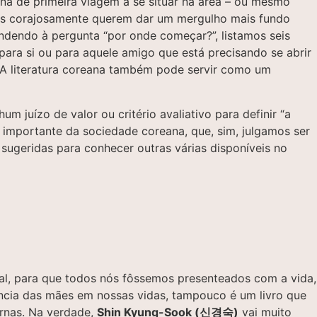
ana de primeira viagem a se situar na área – ou mesmo
 mas corajosamente querem dar um mergulho mais fundo
ndendo à pergunta “por onde começar?”, listamos seis
para si ou para aquele amigo que está precisando se abrir
A literatura coreana também pode servir como um
 juízo de valor ou critério avaliativo para definir “a
 importante da sociedade coreana, que, sim, julgamos ser
s sugeridas para conhecer outras várias disponíveis no
l, para que todos nós fôssemos presenteados com a vida,
ância das mães em nossas vidas, tampouco é um livro que
ernas. Na verdade,
Shin Kyung-Sook (신경숙)
vai muito