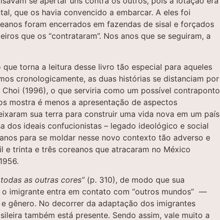
cisavam se apertar uns contra os outros, pois a lotação era
l, que os havia convencido a embarcar. A eles foi
oreanos foram encerrados em fazendas de sisal e forçados
eiros que os “contrataram”. Nos anos que se seguiram, a
 que torna a leitura desse livro tão especial para aqueles
mos cronologicamente, as duas histórias se distanciam por
 Choi (1996), o que serviria como um possível contraponto
o nos mostra é menos a apresentação de aspectos
eixaram sua terra para construir uma vida nova em um país
 dos ideais confucionistas – legado ideológico e social
reanos para se moldar nesse novo contexto tão adverso e
mil e trinta e três coreanos que atracaram no México
e 1956.
todas as outras cores”
(p. 310), de modo que sua
, o imigrante entra em contato com “outros mundos” —
al e gênero. No decorrer da adaptação dos imigrantes
sileira também está presente. Sendo assim, vale muito a