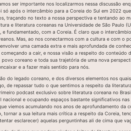
lgamos ser importante nos localizarmos nessa discussão enq
i só após o intercâmbio para a Coreia do Sul em 2022 que e
s, traçando no texto a nossa perspectiva e tentando ao m
ltura e literatura coreanas na Universidade de São Paulo 
, e fundamentado, com a Coreia. É claro que o intercâmbi
oreanos. Mas, ao nos conectarmos com a cultura e com o pov
envolver uma camada extra e mais aprofundada de conheci
 começando a cair, e nossa visão a respeito do conteúdo d
o povo coreano e toda sua trajetória de uma nova perspec
caixar e a fazer mais sentido para nós.
ção do legado coreano, e dos diversos elementos nos quais
, de repassar tudo o que sentimos a respeito da literatura 
primeiro podcast exclusivo sobre literatura coreana no Brasi
nacional e ocupando espaços bastante significativos nas pr
 que viemos acumulando nos anos de aprofundamento da cul
, tornar a sua leitura mais crítica a respeito da Coreia, t
entar esclarecer) aquelas perguntinhas ali de cima que v