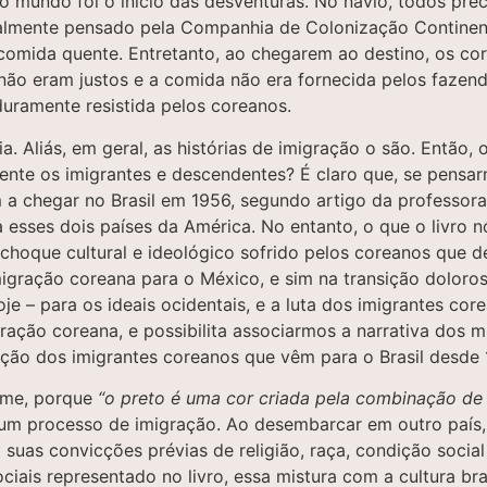
do mundo foi o início das desventuras. No navio, todos pre
almente pensado pela Companhia de Colonização Continenta
e comida quente. Entretanto, ao chegarem ao destino, os c
não eram justos e a comida não era fornecida pelos fazend
duramente resistida pelos coreanos.
. Aliás, em geral, as histórias de imigração o são. Então, o
nte os imigrantes e descendentes? É claro que, se pensar
a chegar no Brasil em 1956, segundo artigo da professora
ara esses dois países da América. No entanto, o que o livr
choque cultural e ideológico sofrido pelos coreanos que d
gração coreana para o México, e sim na transição dolorosa
e – para os ideais ocidentais, e a luta dos imigrantes co
igração coreana, e possibilita associarmos a narrativa dos 
ação dos imigrantes coreanos que vêm para o Brasil desd
nome, porque
“o preto é uma cor criada pela combinação de 
 um processo de imigração. Ao desembarcar em outro país
m suas convicções prévias de religião, raça, condição soci
ais representado no livro, essa mistura com a cultura bra