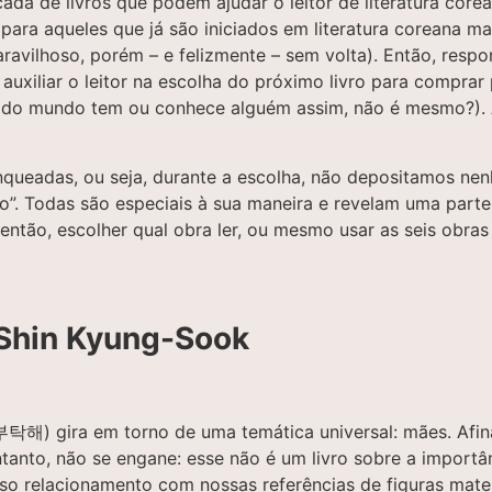
ada de livros que podem ajudar o leitor de literatura core
 para aqueles que já são iniciados em literatura coreana
vilhoso, porém – e felizmente – sem volta). Então, respo
uxiliar o leitor na escolha do próximo livro para comprar 
odo mundo tem ou conhece alguém assim, não é mesmo?). 
ueadas, ou seja, durante a escolha, não depositamos nenhum
o”. Todas são especiais à sua maneira e revelam uma parte
, então, escolher qual obra ler, ou mesmo usar as seis obra
 Shin Kyung-Sook
) gira em torno de uma temática universal: mães. Afina
ntanto, não se engane: esse não é um livro sobre a import
sso relacionamento com nossas referências de figuras mat