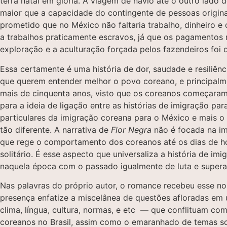
terra natal em glória. A viagem de navio até o outro lado 
maior que a capacidade do contingente de pessoas origin
prometido que no México não faltaria trabalho, dinheiro 
a trabalhos praticamente escravos, já que os pagamentos 
exploração e a aculturação forçada pelos fazendeiros foi 
Essa certamente é uma história de dor, saudade e resiliência
que querem entender melhor o povo coreano, e principalme
mais de cinquenta anos, visto que os coreanos começaram 
para a ideia de ligação entre as histórias de imigração p
particulares da imigração coreana para o México e mais o 
tão diferente. A narrativa de
Flor Negra
não é focada na imi
que rege o comportamento dos coreanos até os dias de hoj
solitário. É esse aspecto que universaliza a história de im
naquela época com o passado igualmente de luta e super
Nas palavras do próprio autor, o romance recebeu esse 
presença enfatize a miscelânea de questões afloradas em
clima, língua, cultura, normas, e etc — que conflituam co
coreanos no Brasil, assim como o emaranhado de temas soci