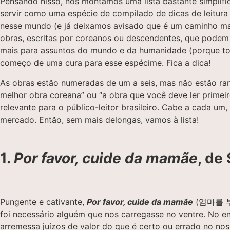
Pensando nisso, nós montamos uma lista bastante simplific
servir como uma espécie de compilado de dicas de leitura
nesse mundo (e já deixamos avisado que é um caminho mara
obras, escritas por coreanos ou descendentes, que podem a
mais para assuntos do mundo e da humanidade (porque t
começo de uma cura para esse espécime. Fica a dica!
As obras estão numeradas de um a seis, mas não estão ranq
melhor obra coreana” ou “a obra que você deve ler primeir
relevante para o público-leitor brasileiro. Cabe a cada um
mercado. Então, sem mais delongas, vamos à lista!
1.
Por favor, cuide da mamãe
, de
Pungente e cativante,
Por favor, cuide da mamãe
(엄마를 부탁해
foi necessário alguém que nos carregasse no ventre. No e
arremessa juízos de valor do que é certo ou errado no no