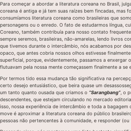
Para começar a abordar a literatura coreana no Brasil, ju
coreana é antiga e já tem suas raízes bem fincadas, mas fo
consumíamos literatura coreana como brasileiras que somo
personagens ou o enredo. O fato de estudarmos língua, cu
Coreano, também contribuía para nosso contato frequente
sempre seremos, brasileiras, não-amarelas, lendo livros c
que tivemos durante o intercâmbio, nós acabamos por des
opaco, que antes cobria nossos olhos estivesse finalmente
superficial, porque, evidentemente, passamos a enxergar 
flutuavam pela nossa mente começassem finalmente a se en
Por termos tido essa mudança tão significativa na percep
certo desejo entusiástico, que beira quase um desassossego
um tanto quanto ousada que criamos o
“Sarangbang”
, o 
descendentes, que estejam circulando no mercado editorial 
isso, nossa experiência de intercâmbio e toda a bagagem
move é aproximar a literatura coreana do público brasileiro
pessoas não pertencentes à comunidade, e responder (ou t