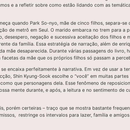
esmos e a refletir sobre como estão lidando com as temátic
a começa quando Park So-nyo, mãe de cinco filhos, separa-
o de metrô em Seul. O marido embarca no trem para a próx
desespero, negação e sucessiva aceitação dos filhos e mar
nte da família. Essa estratégia de narração, além de enri
e da mãe desaparecida. Durante várias passagens do livro
m facetas da mãe que os próprios filhos só passam a perc
 se encaixa perfeitamente à narrativa. Em vez de usar a terc
ficção, Shin Kyung-Sook escolhe o “você” em muitas partes 
 como que personagens dela. Esse fenômeno de reposiciona
ssa mente durante, e após, a leitura e no sentimento de 
tis, porém certeiras – traço que se mostra bastante frequ
missos, restringe os intervalos para lazer, família e amig