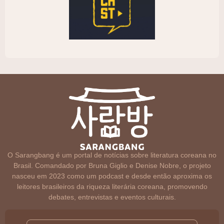
O Sarangbang é um portal de notícias sobre literatura coreana no
Brasil. Comandado por Bruna Giglio e Denise Nobre, o projeto
nasceu em 2023 como um podcast e desde então aproxima os
leitores brasileiros da riqueza literária coreana, promovendo
debates, entrevistas e eventos culturais.