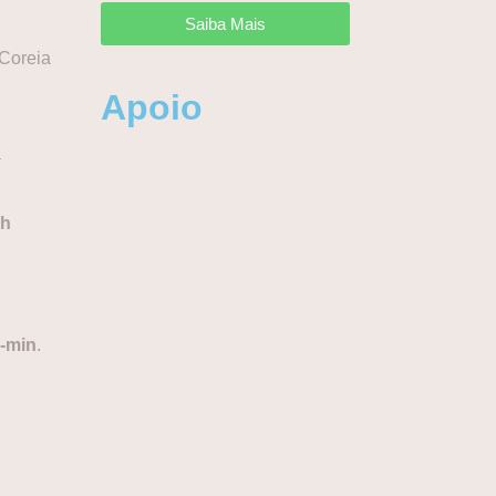
Saiba Mais
Coreia
Apoio
a
ah
-min
.