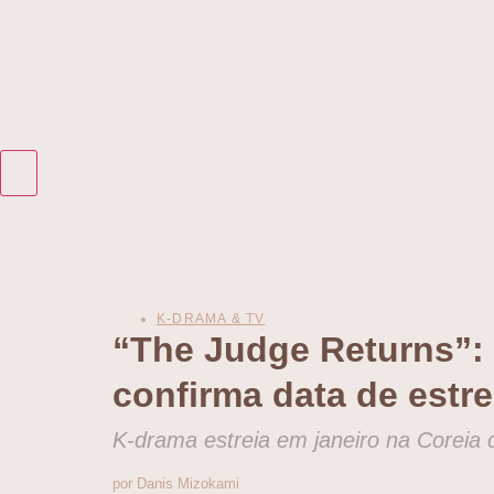
K-DRAMA & TV
“The Judge Returns”:
confirma data de estre
K-drama estreia em janeiro na Coreia 
por Danis Mizokami