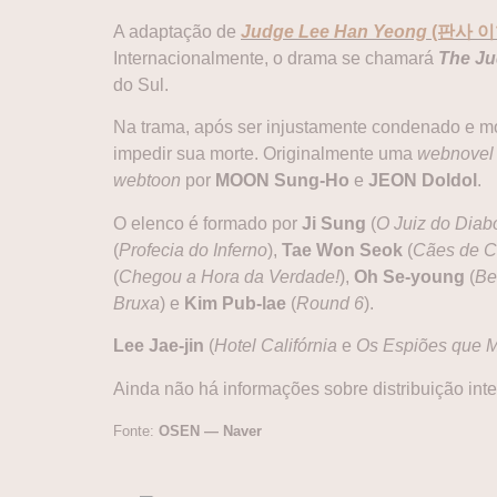
A adaptação de
Judge Lee Han Yeong
(판사 이
Internacionalmente, o drama se chamará
The Ju
do Sul.
Na trama, após ser injustamente condenado e mo
impedir sua morte. Originalmente uma
webnovel
webtoon
por
MOON Sung-Ho
e
JEON Doldol
.
O elenco é formado por
Ji Sung
(
O Juiz do Diab
(
Profecia do Inferno
),
Tae Won Seok
(
Cães de 
(
Chegou a Hora da Verdade!
),
Oh Se-young
(
Be
Bruxa
) e
Kim Pub-lae
(
Round 6
).
Lee Jae-jin
(
Hotel Califórnia
e
Os Espiões que
Ainda não há informações sobre distribuição int
Fonte:
OSEN — Naver