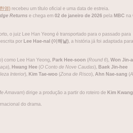
한영)
recebeu um título oficial e uma data de estreia.
dge Returns
e chega em
02 de janeiro de 2026
pela
MBC
na 
rto, o juiz Lee Han Yeong é transportado para o passado para
escrita por
Lee Hae-nal (이해날)
, a história já foi adaptada par
o
) como Lee Han Yeong,
Park Hee-soon
(
Round 6
),
Won Jin-
Caça
),
Hwang Hee
(
O Conto de Nove Caudas
),
Baek Jin-hee
leza Interior
),
Kim Tae-woo
(
Zona de Risco
),
Ahn Nae-sang
(
A
 Me Amavam
) dirige a produção a partir do roteiro de
Kim Kwang
ernacional do drama.