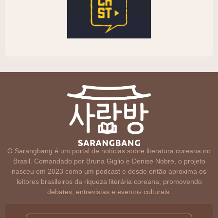
O Sarangbang é um portal de notícias sobre literatura coreana no
Brasil. Comandado por Bruna Giglio e Denise Nobre, o projeto
nasceu em 2023 como um podcast e desde então aproxima os
leitores brasileiros da riqueza literária coreana, promovendo
debates, entrevistas e eventos culturais.