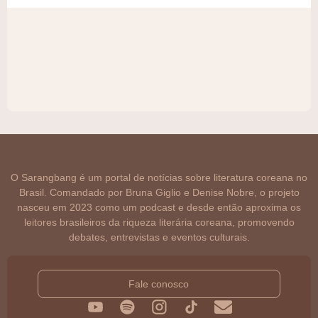
O Sarangbang é um portal de notícias sobre literatura coreana no
Brasil. Comandado por Bruna Giglio e Denise Nobre, o projeto
nasceu em 2023 como um podcast e desde então aproxima os
leitores brasileiros da riqueza literária coreana, promovendo
debates, entrevistas e eventos culturais.
Fale conosco