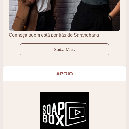
Conheça quem está por trás do Sarangbang
Saiba Mais
APOIO