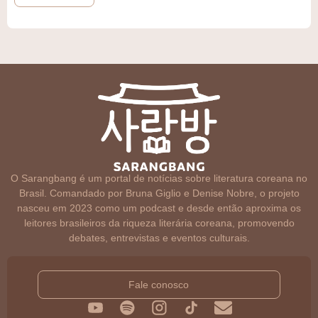
O Sarangbang é um portal de notícias sobre literatura coreana no
Brasil. Comandado por Bruna Giglio e Denise Nobre, o projeto
nasceu em 2023 como um podcast e desde então aproxima os
leitores brasileiros da riqueza literária coreana, promovendo
debates, entrevistas e eventos culturais.
Fale conosco