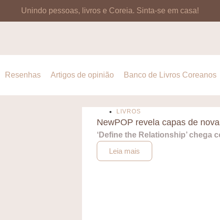
Unindo pessoas, livros e Coreia.
Sinta-se em casa!
Resenhas
Artigos de opinião
Banco de Livros Coreanos
LIVROS
NewPOP revela capas de nova
‘Define the Relationship’ chega 
Leia mais