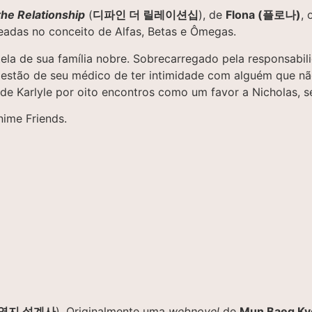
the Relationship
(
디파인 더 릴레이션십
), de
Flona (플로나)
,
adas no conceito de Alfas, Betas e Ômegas.
tela de sua família nobre. Sobrecarregado pela responsabili
gestão de seu médico de ter intimidade com alguém que nã
de Karlyle por oito encontros como um favor a Nicholas, s
nime Friends.
영지 설계사
). Originalmente uma
webnovel
de
Mun Baeg Ky