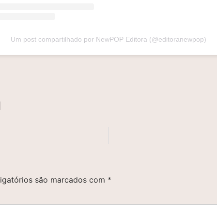
Um post compartilhado por NewPOP Editora (@editoranewpop)
l
igatórios são marcados com
*