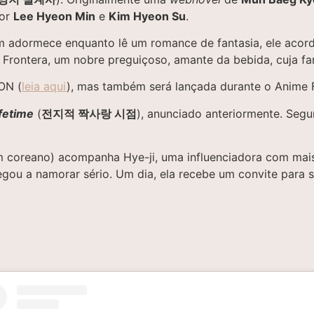
por
Lee Hyeon Min
e
Kim Hyeon Su
.
im adormece enquanto lê um romance de fantasia, ele acor
Frontera, um nobre preguiçoso, amante da bebida, cuja fam
ON (
leia aqui
), mas também será lançada durante o Anime F
ifetime
(
전지적 짝사랑 시점
), anunciado anteriormente. Segu
m coreano) acompanha Hye-ji, uma influenciadora com mais
egou a namorar sério. Um dia, ela recebe um convite para 