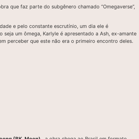
 obra que faz parte do subgênero chamado “Omegaverse”,
dade e pelo constante escrutínio, um dia ele é
o seja um ômega, Karlyle é apresentado a Ash, ex-amante
em perceber que este não era o primeiro encontro deles.
eong (BK_Moon)
, a obra chega ao Brasil em formato