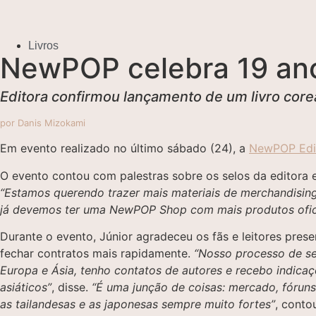
Livros
NewPOP celebra 19 ano
Editora confirmou lançamento de um livro core
por Danis Mizokami
Em evento realizado no último sábado (24), a
NewPOP Edi
O evento contou com palestras sobre os selos da editora 
“Estamos querendo trazer mais materiais de merchandising
já devemos ter uma NewPOP Shop com mais produtos oficia
Durante o evento, Júnior agradeceu os fãs e leitores pre
fechar contratos mais rapidamente.
“Nosso processo de se
Europa e Ásia, tenho contatos de autores e recebo indica
asiáticos”
, disse.
“É uma junção de coisas: mercado, fórun
as tailandesas e as japonesas sempre muito fortes”
, conto