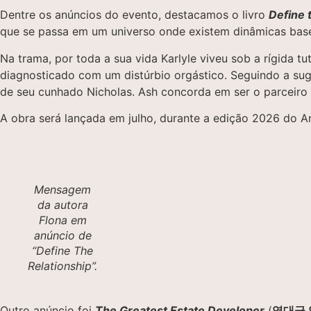
Dentre os anúncios do evento, destacamos o livro
Define 
que se passa em um universo onde existem dinâmicas base
Na trama, por toda a sua vida Karlyle viveu sob a rígida tu
diagnosticado com um distúrbio orgástico. Seguindo a su
de seu cunhado Nicholas. Ash concorda em ser o parceiro 
A obra será lançada em julho, durante a edição 2026 do A
Mensagem
da autora
Flona em
anúncio de
“Define The
Relationship”.
Outro anúncio foi
The Greatest Estate Developer
(
역대급 