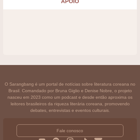
APOIO
O Sarangbang é um portal de notícias sobre literatura coreana no
Brasil. Comandado por Bruna Giglio e Denise Nobre, o projeto
nasceu em 2023 como um podcast e desde então aproxima os
leitores brasileiros da riqueza literária coreana, promovendo
debates, entrevistas e eventos culturais.
Fale conosco