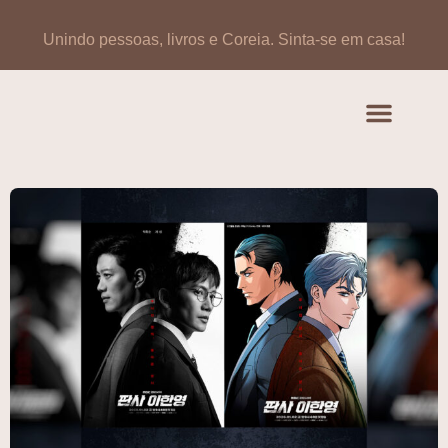
Unindo pessoas, livros e Coreia.
Sinta-se em casa!
Artigos de opinião
Banco de Livros Coreano