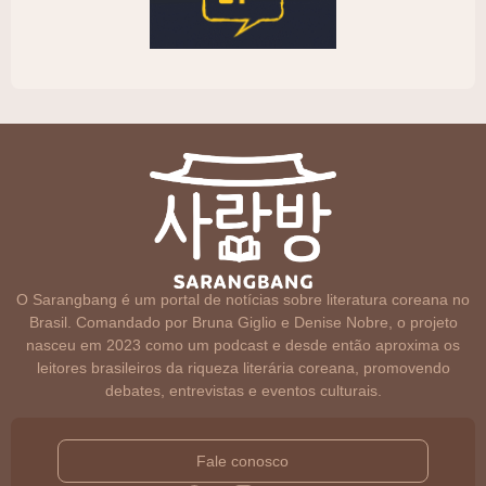
O Sarangbang é um portal de notícias sobre literatura coreana no
Brasil. Comandado por Bruna Giglio e Denise Nobre, o projeto
nasceu em 2023 como um podcast e desde então aproxima os
leitores brasileiros da riqueza literária coreana, promovendo
debates, entrevistas e eventos culturais.
Fale conosco