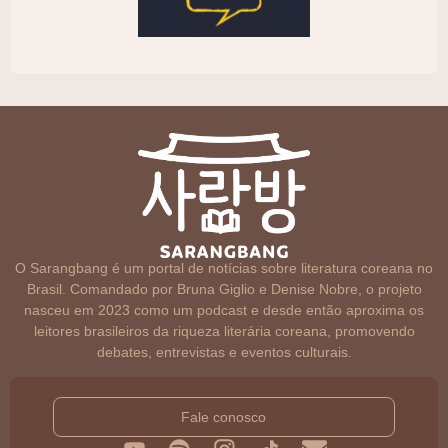
O Sarangbang é um portal de notícias sobre literatura coreana no
Brasil. Comandado por Bruna Giglio e Denise Nobre, o projeto
nasceu em 2023 como um podcast e desde então aproxima os
leitores brasileiros da riqueza literária coreana, promovendo
debates, entrevistas e eventos culturais.
Fale conosco