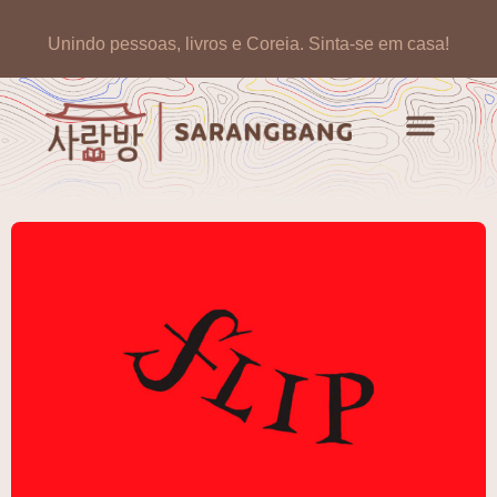
Unindo pessoas, livros e Coreia.
Sinta-se em casa!