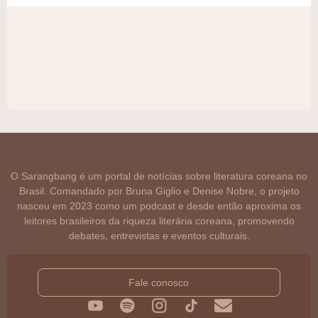
O Sarangbang é um portal de notícias sobre literatura coreana no
Brasil. Comandado por Bruna Giglio e Denise Nobre, o projeto
nasceu em 2023 como um podcast e desde então aproxima os
leitores brasileiros da riqueza literária coreana, promovendo
debates, entrevistas e eventos culturais.
Fale conosco