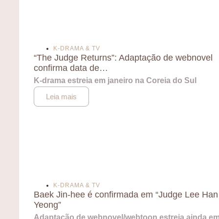
K-DRAMA & TV
“The Judge Returns”: Adaptação de webnovel
confirma data de…
K-drama estreia em janeiro na Coreia do Sul
Leia mais
K-DRAMA & TV
Baek Jin-hee é confirmada em “Judge Lee Han
Yeong”
Adaptação de webnovel/webtoon estreia ainda e