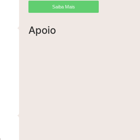
Saiba Mais
Apoio
m