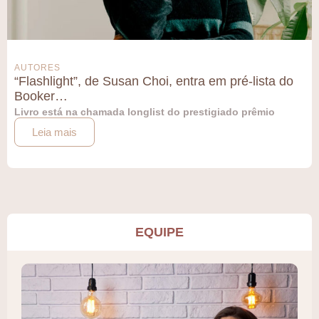
AUTORES
“Flashlight”, de Susan Choi, entra em pré-lista do
Booker…
Livro está na chamada longlist do prestigiado prêmio
Leia mais
EQUIPE