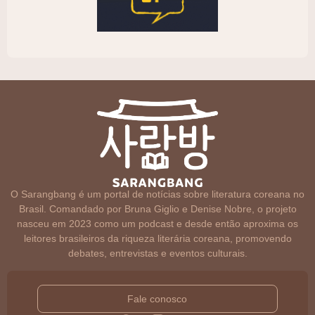
O Sarangbang é um portal de notícias sobre literatura coreana no
Brasil. Comandado por Bruna Giglio e Denise Nobre, o projeto
nasceu em 2023 como um podcast e desde então aproxima os
leitores brasileiros da riqueza literária coreana, promovendo
debates, entrevistas e eventos culturais.
Fale conosco