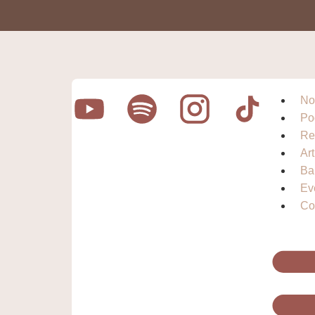
No
Po
Re
Ar
Ba
Ev
Co