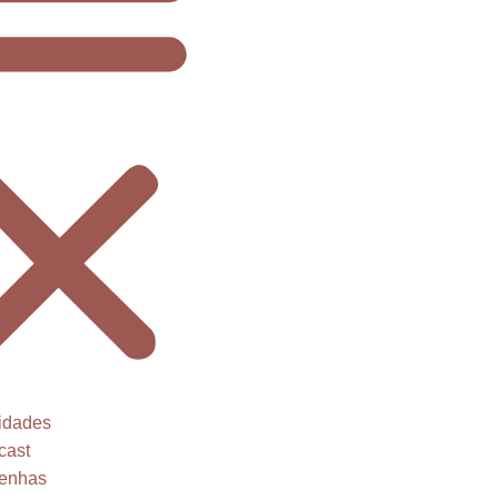
idades
cast
enhas