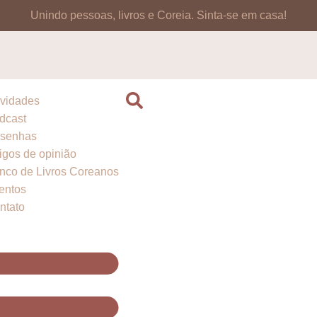
Unindo pessoas, livros e Coreia.
Sinta-se em casa!
vidades
dcast
senhas
tigos de opinião
nco de Livros Coreanos
entos
ntato