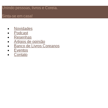
Ir
Unindo pessoas, livros e Coreia.
para
o
Sinta-se em casa!
conteúdo
Novidades
Podcast
Resenhas
Artigos de opinião
Banco de Livros Coreanos
Eventos
Contato